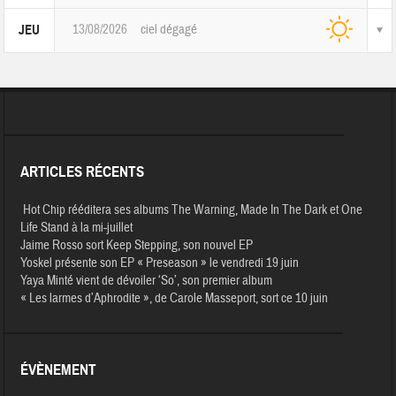
13/08/2026
ciel dégagé
JEU
ARTICLES RÉCENTS
Hot Chip rééditera ses albums The Warning, Made In The Dark et One
Life Stand à la mi-juillet
Jaime Rosso sort Keep Stepping, son nouvel EP
Yoskel présente son EP « Preseason » le vendredi 19 juin
Yaya Minté vient de dévoiler ‘So’, son premier album
« Les larmes d’Aphrodite », de Carole Masseport, sort ce 10 juin
ÉVÈNEMENT