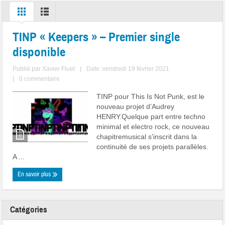
TINP « Keepers » – Premier single
disponible
Publié par
Xavier Fluet
|
Date :vendredi 19 février 2021
|
0 commentaire
TINP pour This Is Not Punk, est le
nouveau projet d’Audrey
HENRY.Quelque part entre techno
minimal et electro rock, ce nouveau
chapitremusical s’inscrit dans la
continuité de ses projets parallèles.
A ...
En savoir plus
Catégories