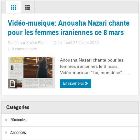
Vidéo-musique: Anousha Nazari chante
pour les femmes iraniennes ce 8 mars
Publié par
Xavier Fluet
|
Date :lundi 27 février 2023
|
0 commentaire
Anousha Nazari chante pour les
femmes iraniennes le 8 mars.
Vidéo-musique "Toi, mon désir". ...
En savoir plus
Catégories
20minutes
Annonces