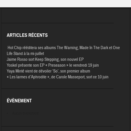
ARTICLES RÉCENTS
Hot Chip rééditera ses albums The Warning, Made In The Dark et One
Life Stand à la mi-juillet
Jaime Rosso sort Keep Stepping, son nouvel EP
Yoskel présente son EP « Preseason » le vendredi 19 juin
Yaya Minté vient de dévoiler ‘So’, son premier album
« Les larmes d’Aphrodite », de Carole Masseport, sort ce 10 juin
ÉVÈNEMENT
Aucun évènement