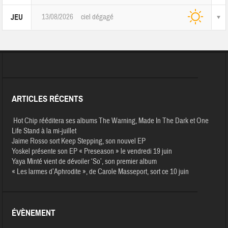
13/08/2026
ciel dégagé
JEU
ARTICLES RÉCENTS
Hot Chip rééditera ses albums The Warning, Made In The Dark et One
Life Stand à la mi-juillet
Jaime Rosso sort Keep Stepping, son nouvel EP
Yoskel présente son EP « Preseason » le vendredi 19 juin
Yaya Minté vient de dévoiler ‘So’, son premier album
« Les larmes d’Aphrodite », de Carole Masseport, sort ce 10 juin
ÉVÈNEMENT