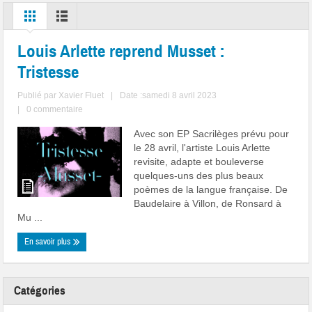
Louis Arlette reprend Musset :
Tristesse
Publié par
Xavier Fluet
|
Date :samedi 8 avril 2023
|
0 commentaire
Avec son EP Sacrilèges prévu pour
le 28 avril, l'artiste Louis Arlette
revisite, adapte et bouleverse
quelques-uns des plus beaux
poèmes de la langue française. De
Baudelaire à Villon, de Ronsard à
Mu ...
En savoir plus
Catégories