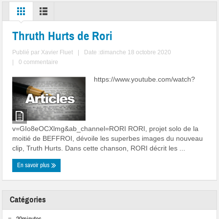
Thruth Hurts de Rori
Publié par
Xavier Fluet
|
Date :dimanche 18 octobre 2020
|
0 commentaire
https://www.youtube.com/watch?
v=GIo8eOCXlmg&ab_channel=RORI RORI, projet solo de la
moitié de BEFFROI, dévoile les superbes images du nouveau
clip, Truth Hurts. Dans cette chanson, RORI décrit les ...
En savoir plus
Catégories