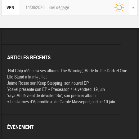
14/08/2026
ciel dégagé
VEN
ARTICLES RÉCENTS
Hot Chip rééditera ses albums The Warning, Made In The Dark et One
Life Stand à la mi-juillet
Jaime Rosso sort Keep Stepping, son nouvel EP
Yoskel présente son EP « Preseason » le vendredi 19 juin
Yaya Minté vient de dévoiler ‘So’, son premier album
« Les larmes d’Aphrodite », de Carole Masseport, sort ce 10 juin
ÉVÈNEMENT