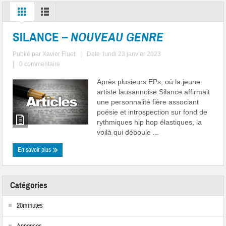
SILANCE –
NOUVEAU GENRE
Publié par
Xavier Fluet
|
Date :lundi 23 janvier 2023
|
0 commentaire
Après plusieurs EPs, où la jeune
artiste lausannoise Silance affirmait
une personnalité fière associant
poésie et introspection sur fond de
rythmiques hip hop élastiques, la
voilà qui déboule ...
En savoir plus
Catégories
20minutes