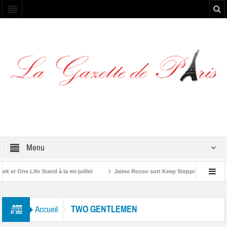
Menu
et One Life Stand à la mi-juillet
Jaime Rosso sort Keep Stepping, son nouve
A Rolling Stone”
TWO GENTLEMEN
Accueil