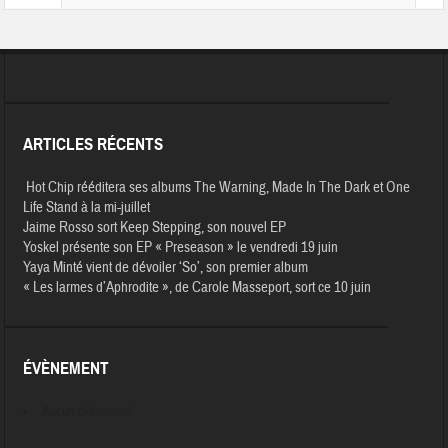
ARTICLES RÉCENTS
Hot Chip rééditera ses albums The Warning, Made In The Dark et One
Life Stand à la mi-juillet
Jaime Rosso sort Keep Stepping, son nouvel EP
Yoskel présente son EP « Preseason » le vendredi 19 juin
Yaya Minté vient de dévoiler ‘So’, son premier album
« Les larmes d’Aphrodite », de Carole Masseport, sort ce 10 juin
ÉVÈNEMENT
Aucun évènement