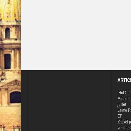
ARTIC
Hot Chi
Made In 
juillet
Jaime R
EP
Yoskel p
vendredi