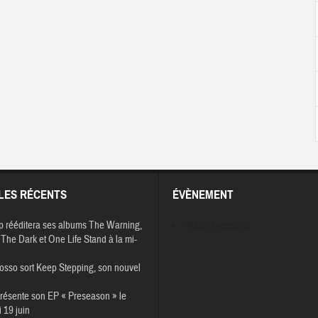
LES RÉCENTS
ÉVÈNEMENT
p rééditera ses albums The Warning,
Aucun évènement
The Dark et One Life Stand à la mi-
osso sort Keep Stepping, son nouvel
résente son EP « Preseason » le
 19 juin