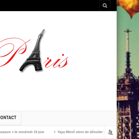
CONTACT
» le vendredi 19 juin
Yaya Minté vient de dévoiler ‘So’, son premier album