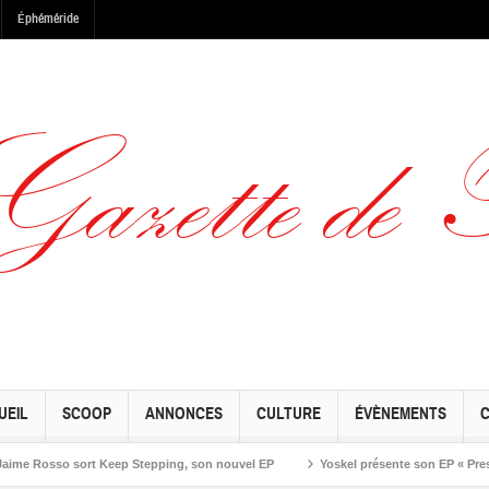
Éphéméride
UEIL
SCOOP
ANNONCES
CULTURE
ÉVÈNEMENTS
Rosso sort Keep Stepping, son nouvel EP
Yoskel présente son EP « Preseason 