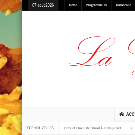
07 août 2026
Météo
Programme TV
Horoscope
ACC
TOP NOUVELLES
albums The Warning, Made In The Dark et One Life Stand à la mi-juillet
Jaime 