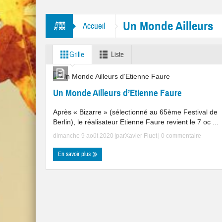
tres “Mr. Tambourine Man” et “Like A Rolling Stone”
Un Monde Ailleurs
Accueil
Grille
Liste
Un Monde Ailleurs d’Etienne Faure
Après « Bizarre » (sélectionné au 65ème Festival de
Berlin), le réalisateur Etienne Faure revient le 7 oc ...
dimanche 9 août 2020
|par
Xavier Fluet
|
0 commentaire
En savoir plus