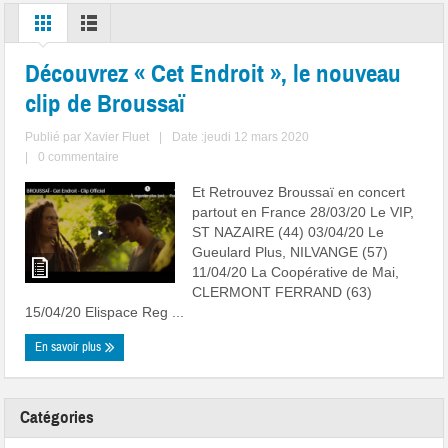
Découvrez « Cet Endroit », le nouveau
clip de Broussaï
Publié par
Xavier Fluet
|
Date :jeudi 12 mars 2020
|
0 commentaire
Et Retrouvez Broussaï en concert
partout en France 28/03/20 Le VIP,
ST NAZAIRE (44) 03/04/20 Le
Gueulard Plus, NILVANGE (57)
11/04/20 La Coopérative de Mai,
CLERMONT FERRAND (63)
15/04/20 Elispace Reg ...
En savoir plus
Catégories