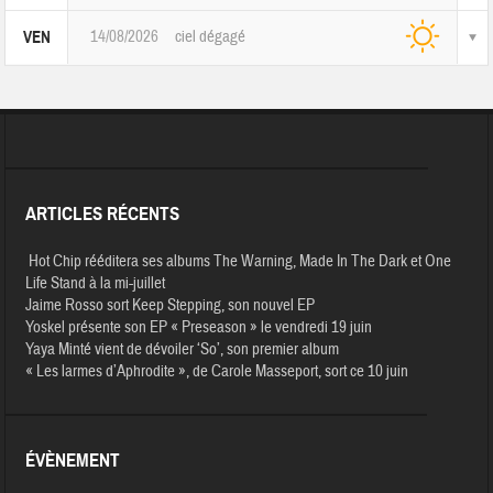
14/08/2026
ciel dégagé
VEN
ARTICLES RÉCENTS
Hot Chip rééditera ses albums The Warning, Made In The Dark et One
Life Stand à la mi-juillet
Jaime Rosso sort Keep Stepping, son nouvel EP
Yoskel présente son EP « Preseason » le vendredi 19 juin
Yaya Minté vient de dévoiler ‘So’, son premier album
« Les larmes d’Aphrodite », de Carole Masseport, sort ce 10 juin
ÉVÈNEMENT