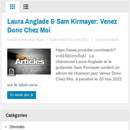
Laura Anglade & Sam Kirmayer: Venez
Donc Chez Moi
Publié par
Xavier Fluet
|
Date :mardi 31 mai 2022
|
0 commentaire
https://www.youtube.com/watch?
v=d1Sd1cnx5qU La
chanteuse Laura Anglade et le
guitariste Sam Kirmayer sortent un
album de chanson jazz Venez Donc
Chez Moi, à paraître le 20 mai 2022
sur le label cana ...
En savoir plus
Catégories
20minutes