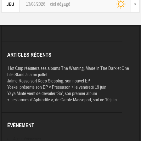
13/08/2026
ciel dégagé
JEU
ARTICLES RÉCENTS
Hot Chip rééditera ses albums The Warning, Made In The Dark et One
Life Stand à la mi-juillet
Jaime Rosso sort Keep Stepping, son nouvel EP
Yoskel présente son EP « Preseason » le vendredi 19 juin
Yaya Minté vient de dévoiler ‘So’, son premier album
« Les larmes d’Aphrodite », de Carole Masseport, sort ce 10 juin
ÉVÈNEMENT
Aucun évènement