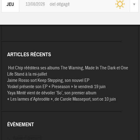
13/08/2026
ciel dégagé
JEU
ARTICLES RÉCENTS
Hot Chip rééditera ses albums The Warning, Made In The Dark et One
Life Stand à la mi-juillet
Jaime Rosso sort Keep Stepping, son nouvel EP
Yoskel présente son EP « Preseason » le vendredi 19 juin
Yaya Minté vient de dévoiler ‘So’, son premier album
« Les larmes d’Aphrodite », de Carole Masseport, sort ce 10 juin
ÉVÈNEMENT
Aucun évènement