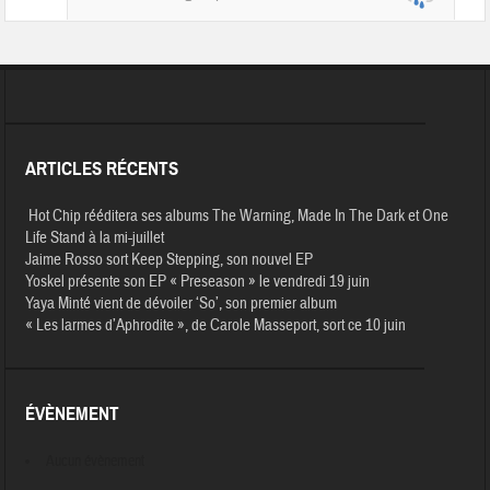
ARTICLES RÉCENTS
Hot Chip rééditera ses albums The Warning, Made In The Dark et One
Life Stand à la mi-juillet
Jaime Rosso sort Keep Stepping, son nouvel EP
Yoskel présente son EP « Preseason » le vendredi 19 juin
Yaya Minté vient de dévoiler ‘So’, son premier album
« Les larmes d’Aphrodite », de Carole Masseport, sort ce 10 juin
ÉVÈNEMENT
Aucun évènement