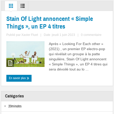
Stain Of Light annoncent « Simple
Things », un EP 4 titres
Publié par
Xavier Fluet
|
Date :jeudi 1 juin 2023
|
0 commentaire
Après « Looking For Each other »
(2021) , un premier EP electro-pop
qui révélait un groupe à la patte
singulière, Stain Of Light annoncent
« Simple Things », un EP 4 titres qui
sera dévoilé tout au lo ...
En savoir plus
Catégories
20minutes