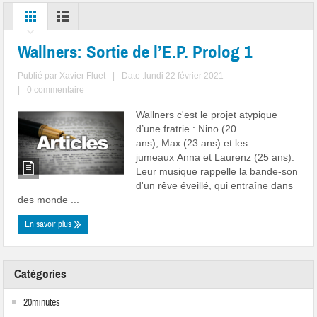
Wallners: Sortie de l’E.P. Prolog 1
Publié par
Xavier Fluet
|
Date :lundi 22 février 2021
|
0 commentaire
Wallners c'est le projet atypique
d’une fratrie : Nino (20
ans), Max (23 ans) et les
jumeaux Anna et Laurenz (25 ans).
Leur musique rappelle la bande-son
d'un rêve éveillé, qui entraîne dans
des monde ...
En savoir plus
Catégories
20minutes