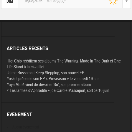
16/08/2026
ciel dégagé
DIM
ARTICLES RÉCENTS
Hot Chip rééditera ses albums The Warning, Made In The Dark et One
Life Stand à la mi-juillet
Jaime Rosso sort Keep Stepping, son nouvel EP
Yoskel présente son EP « Preseason » le vendredi 19 juin
Yaya Minté vient de dévoiler ‘So’, son premier album
« Les larmes d’Aphrodite », de Carole Masseport, sort ce 10 juin
ÉVÈNEMENT
Aucun évènement