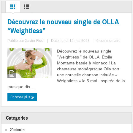
Découvrez le nouveau single de OLLA
“Weightless”
Publié par
Xavier Fluet
|
Date :lundi 15 mai 2023
|
0 commentaire
Découvrez le nouveau single
"Weightless " de OLLA, Étoile
Montante basée à Monaco ! La
chanteuse monégasque Olla sort
une nouvelle chanson intitulée «
Weightless » le 5 mai. Inspirée de la
musique dis ...
En savoir plus
Catégories
20minutes