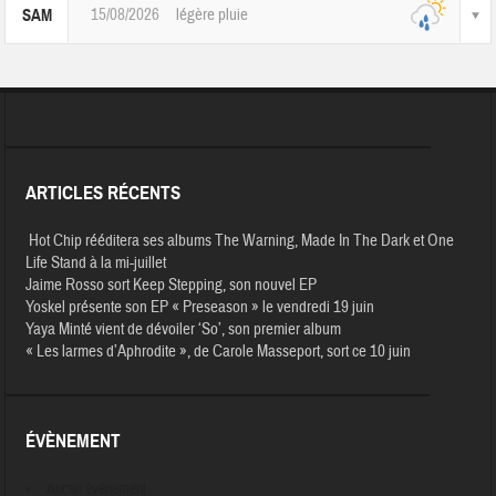
15/08/2026
légère pluie
SAM
ARTICLES RÉCENTS
Hot Chip rééditera ses albums The Warning, Made In The Dark et One
Life Stand à la mi-juillet
Jaime Rosso sort Keep Stepping, son nouvel EP
Yoskel présente son EP « Preseason » le vendredi 19 juin
Yaya Minté vient de dévoiler ‘So’, son premier album
« Les larmes d’Aphrodite », de Carole Masseport, sort ce 10 juin
ÉVÈNEMENT
Aucun évènement