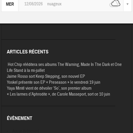
12/08/2026
nuageux
MER
ARTICLES RÉCENTS
Hot Chip rééditera ses albums The Warning, Made In The Dark et One
Life Stand à la mi-juillet
Jaime Rosso sort Keep Stepping, son nouvel EP
Yoskel présente son EP « Preseason » le vendredi 19 juin
Yaya Minté vient de dévoiler ‘So’, son premier album
« Les larmes d’Aphrodite », de Carole Masseport, sort ce 10 juin
ÉVÈNEMENT
Aucun évènement