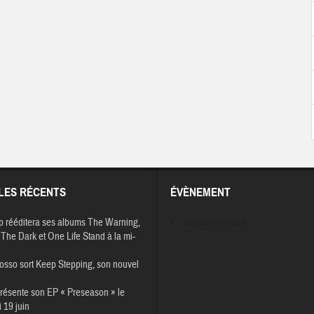
LES RÉCENTS
ÉVÈNEMENT
p rééditera ses albums The Warning,
Aucun évènement
The Dark et One Life Stand à la mi-
osso sort Keep Stepping, son nouvel
résente son EP « Preseason » le
 19 juin