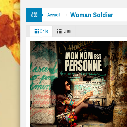
bourine Man” et “Like A Rolling Stone”
Woman Soldier
Accueil
Grille
Liste