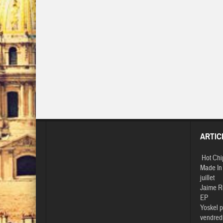
ARTIC
Hot Chi
Made In 
juillet
Jaime R
EP
Yoskel p
vendredi