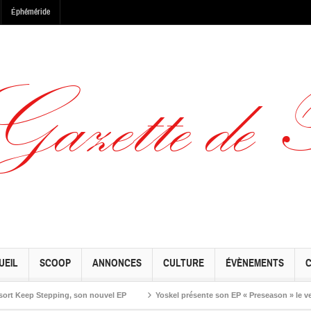
Éphéméride
UEIL
SCOOP
ANNONCES
CULTURE
ÉVÈNEMENTS
ep Stepping, son nouvel EP
Yoskel présente son EP « Preseason » le vendredi 