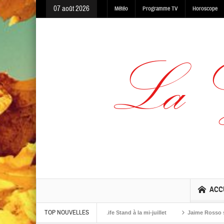
07 août 2026
Météo
Programme TV
Horoscope
ACC
TOP NOUVELLES
ning, Made In The Dark et One Life Stand à la mi-juillet
Jaime Rosso sort Ke