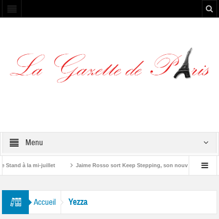
Menu
and à la mi-juillet
Jaime Rosso sort Keep Stepping, son nouvel EP
Y
e”
Yezza
Accueil