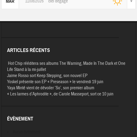
11/08/2026
ciel dégagé
MAR
ARTICLES RÉCENTS
Hot Chip rééditera ses albums The Warning, Made In The Dark et One
Life Stand à la mi-juillet
Jaime Rosso sort Keep Stepping, son nouvel EP
Yoskel présente son EP « Preseason » le vendredi 19 juin
Yaya Minté vient de dévoiler ‘So’, son premier album
« Les larmes d’Aphrodite », de Carole Masseport, sort ce 10 juin
ÉVÈNEMENT
Aucun évènement