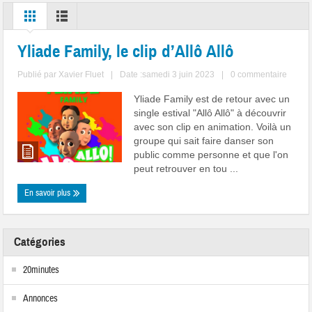
Yliade Family, le clip d’Allô Allô
Publié par
Xavier Fluet
|
Date :samedi 3 juin 2023
|
0 commentaire
Yliade Family est de retour avec un
single estival "Allô Allô" à découvrir
avec son clip en animation. Voilà un
groupe qui sait faire danser son
public comme personne et que l'on
peut retrouver en tou ...
En savoir plus
Catégories
20minutes
Annonces