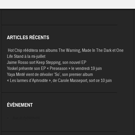
ARTICLES RÉCENTS
Hot Chip rééditera ses albums The Warning, Made In The Dark et One
Life Stand à la mi-juillet
Jaime Rosso sort Keep Stepping, son nouvel EP
Yoskel présente son EP « Preseason » le vendredi 19 juin
Yaya Minté vient de dévoiler ‘So’, son premier album
« Les larmes d’Aphrodite », de Carole Masseport, sort ce 10 juin
ÉVÈNEMENT
Aucun évènement