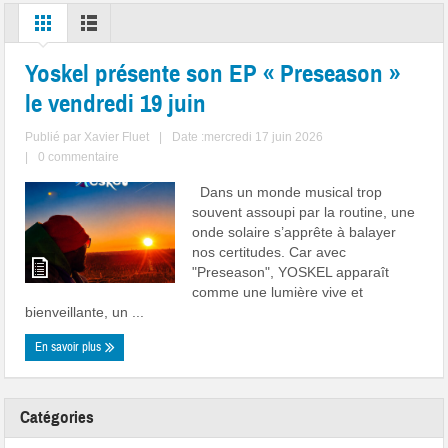
Yoskel présente son EP « Preseason »
le vendredi 19 juin
Publié par
Xavier Fluet
|
Date :mercredi 17 juin 2026
|
0 commentaire
Dans un monde musical trop
souvent assoupi par la routine, une
onde solaire s’apprête à balayer
nos certitudes. Car avec
"Preseason", YOSKEL apparaît
comme une lumière vive et
bienveillante, un ...
En savoir plus
Catégories