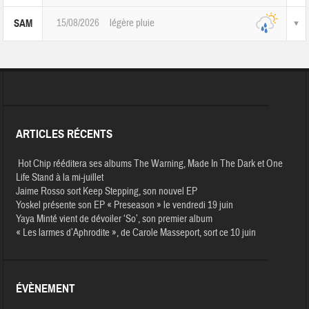
15/08/2026
légère pluie
SAM
ARTICLES RÉCENTS
Hot Chip rééditera ses albums The Warning, Made In The Dark et One
Life Stand à la mi-juillet
Jaime Rosso sort Keep Stepping, son nouvel EP
Yoskel présente son EP « Preseason » le vendredi 19 juin
Yaya Minté vient de dévoiler ‘So’, son premier album
« Les larmes d’Aphrodite », de Carole Masseport, sort ce 10 juin
ÉVÈNEMENT