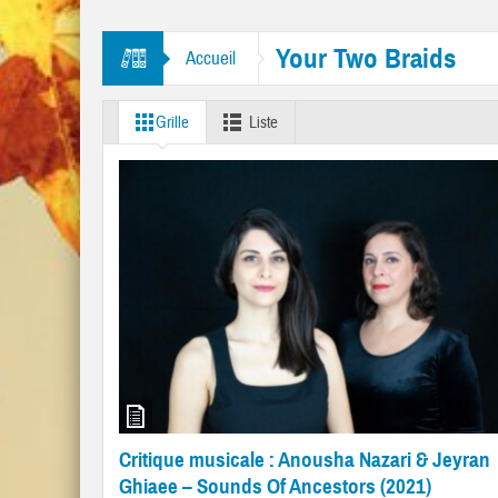
res “Mr. Tambourine Man” et “Like A Rolling Stone”
Your Two Braids
Accueil
Grille
Liste
Critique musicale : Anousha Nazari & Jeyran
Ghiaee – Sounds Of Ancestors (2021)