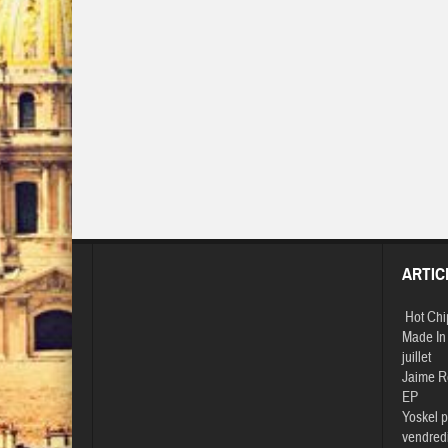
ARTIC
Hot Chi
Made In 
juillet
Jaime R
EP
Yoskel p
vendredi