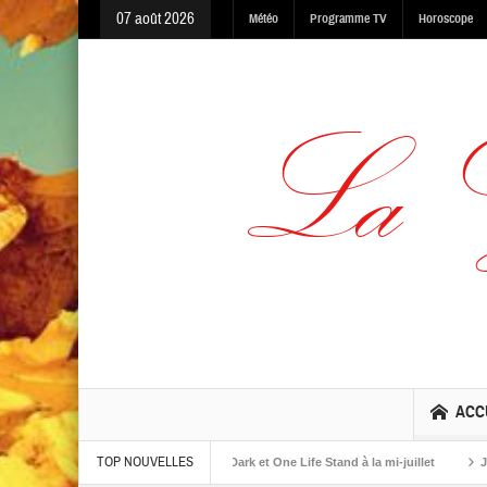
07 août 2026
Météo
Programme TV
Horoscope
ACC
TOP NOUVELLES
lbums The Warning, Made In The Dark et One Life Stand à la mi-juillet
Jaime R