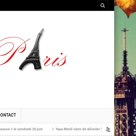
CONTACT
 le vendredi 19 juin
Yaya Minté vient de dévoiler ‘So’, son premier album