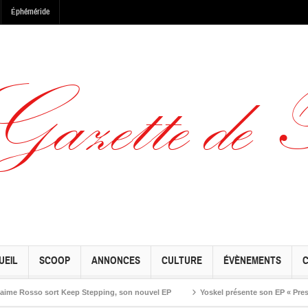
Éphéméride
UEIL
SCOOP
ANNONCES
CULTURE
ÉVÈNEMENTS
osso sort Keep Stepping, son nouvel EP
Yoskel présente son EP « Preseason »