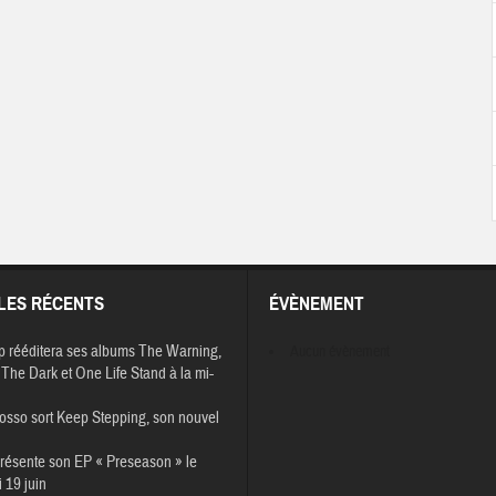
LES RÉCENTS
ÉVÈNEMENT
p rééditera ses albums The Warning,
Aucun évènement
The Dark et One Life Stand à la mi-
osso sort Keep Stepping, son nouvel
résente son EP « Preseason » le
 19 juin