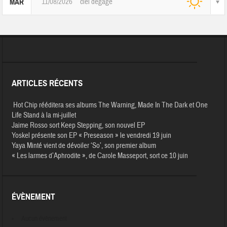
11/08/2026
ciel dégagé
MAR
ARTICLES RÉCENTS
Hot Chip rééditera ses albums The Warning, Made In The Dark et One
Life Stand à la mi-juillet
Jaime Rosso sort Keep Stepping, son nouvel EP
Yoskel présente son EP « Preseason » le vendredi 19 juin
Yaya Minté vient de dévoiler ‘So’, son premier album
« Les larmes d’Aphrodite », de Carole Masseport, sort ce 10 juin
ÉVÈNEMENT
Aucun évènement