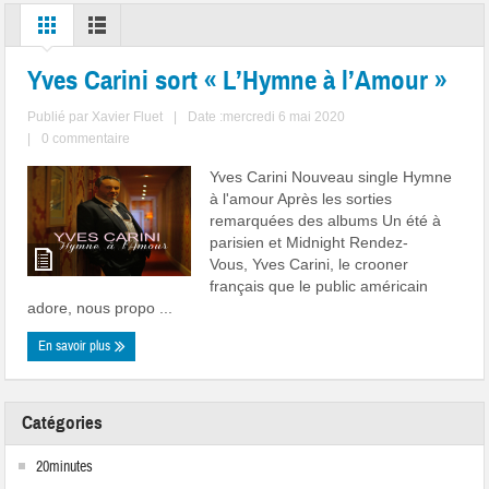
Yves Carini sort « L’Hymne à l’Amour »
Publié par
Xavier Fluet
|
Date :mercredi 6 mai 2020
|
0 commentaire
Yves Carini Nouveau single Hymne
à l'amour Après les sorties
remarquées des albums Un été à
parisien et Midnight Rendez-
Vous, Yves Carini, le crooner
français que le public américain
adore, nous propo ...
En savoir plus
Catégories
20minutes