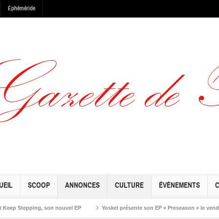
Éphéméride
UEIL
SCOOP
ANNONCES
CULTURE
ÉVÈNEMENTS
on nouvel EP
Yoskel présente son EP « Preseason » le vendredi 19 juin