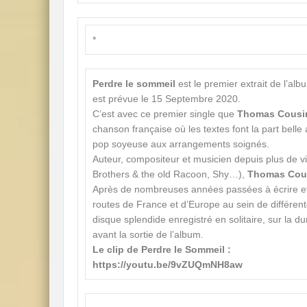
*
Perdre le sommeil
est le premier extrait de l’al
est prévue le 15 Septembre 2020.
C’est avec ce premier single que
Thomas Cousi
chanson française où les textes font la part bell
pop soyeuse aux arrangements soignés.
Auteur, compositeur et musicien depuis plus de v
Brothers & the old Racoon, Shy…),
Thomas Cou
Après de nombreuses années passées à écrire et c
routes de France et d’Europe au sein de différente
disque splendide enregistré en solitaire, sur la du
avant la sortie de l’album.
Le clip de Perdre le Sommeil :
https://youtu.be/9vZUQmNH8aw