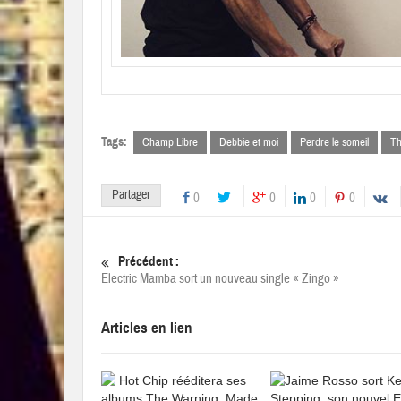
Tags:
Champ Libre
Debbie et moi
Perdre le someil
Th
Partager
0
0
0
0
Précédent :
Electric Mamba sort un nouveau single « Zingo »
Articles en lien