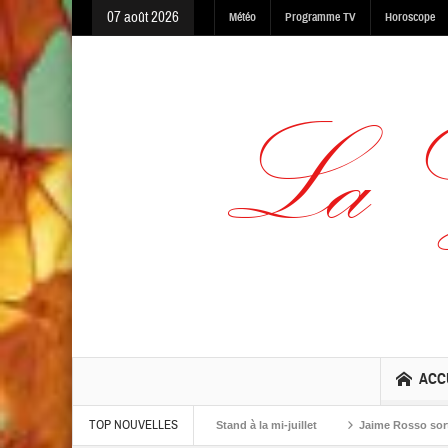
07 août 2026
Météo
Programme TV
Horoscope
ACC
TOP NOUVELLES
he Dark et One Life Stand à la mi-juillet
Jaime Rosso sort Keep Stepping, s