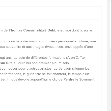
bum de
Thomas Cousin
intitulé
Debbie et moi
dont la sortie
n
nous invite à découvrir son univers personnel et intime, une
e aux souvenirs et aux images évocatrices, enveloppée d’une
ingt ans au sein de différentes formations (Aron’C, Tax
sin
livre aujourd’hui son premier album solo.
omposer pour d’autres artistes, après avoir sillonné les
s formations, le guitariste se fait chanteur, le temps d’un
rée. Il nous dévoile aujourd’hui le clip de
Perdre le Sommeil
,