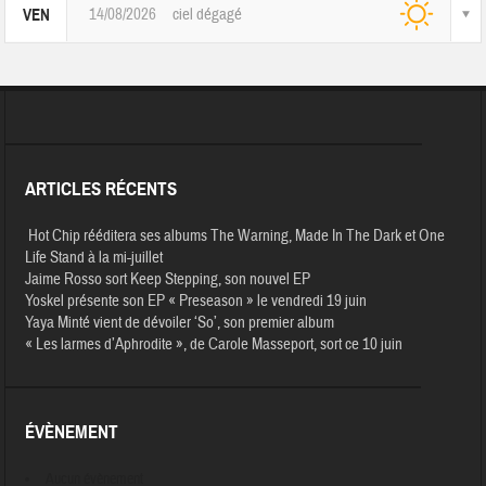
14/08/2026
ciel dégagé
VEN
ARTICLES RÉCENTS
Hot Chip rééditera ses albums The Warning, Made In The Dark et One
Life Stand à la mi-juillet
Jaime Rosso sort Keep Stepping, son nouvel EP
Yoskel présente son EP « Preseason » le vendredi 19 juin
Yaya Minté vient de dévoiler ‘So’, son premier album
« Les larmes d’Aphrodite », de Carole Masseport, sort ce 10 juin
ÉVÈNEMENT
Aucun évènement