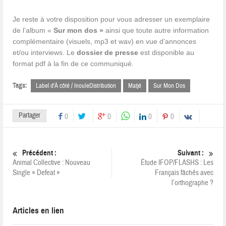
Je reste à votre disposition pour vous adresser un exemplaire
de l’album «
Sur mon dos »
ainsi que toute autre information
complémentaire (visuels, mp3 et wav) en vue d’annonces
et/ou interviews. Le
dossier de presse
est disponible au
format pdf à la fin de ce communiqué.
Tags:
Label d'À côté / InouïeDistribution
Matjé
Sur Mon Dos
Partager
0
0
0
0
Précédent :
Suivant :
Animal Collective : Nouveau
Étude IFOP/FLASHS : Les
Single « Defeat »
Français fâchés avec
l’orthographe ?
Articles en lien