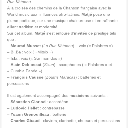
Rue Kétanou
.
A la croisée des chemins de la Chanson française avec la
World music aux influences afro-latines,
Matjé
pose une
plume poétique, sur une musique chaleureuse et entraînante
alliant tradition et modernité.
Sur cet album,
Matjé
s’est entouré d’
invités
de prestige tels
que :
–
Mourad Musset
(
La Rue Kétanou
) : voix (« Palabres »)
–
Bi.Ba
: voix ( »Mitsio »)
–
Isla
: voix (« Sur mon dos »)
–
Alain Debiossat
(
Sixun
) : saxophones ( » Palabres » et
« Cumbia Fanée »)
–
François Causse
(
Zoufris Maracas
) : batteries et
percussions
Il est également accompagné des
musiciens
suivants :
–
Sébastien Gloriod
: accordéon
–
Ludovic Hellet
: contrebasse
–
Yoann Grenouilleau
: batterie
–
Charles Giraud
: claviers, clarinette, choeurs et percussions