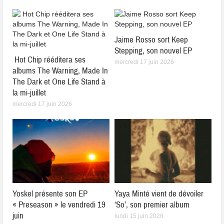
Jaime Rosso sort Keep
Stepping, son nouvel EP
Hot Chip rééditera ses
mercredi 17 juin 2026
albums The Warning, Made In
The Dark et One Life Stand à
la mi-juillet
mercredi 17 juin 2026
Yoskel présente son EP
Yaya Minté vient de dévoiler
« Preseason » le vendredi 19
‘So’, son premier album
juin
lundi 15 juin 2026