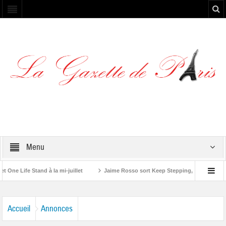
Menu
ife Stand à la mi-juillet
Jaime Rosso sort Keep Stepping, son nouvel EP
g Stone”
Accueil
Annonces