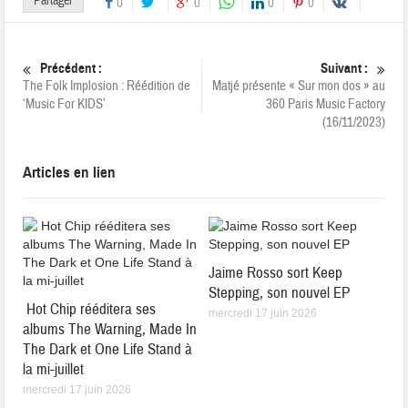
Partager
0
0
0
0
Précédent :
Suivant :
The Folk Implosion : Réédition de
Matjé présente « Sur mon dos » au
‘Music For KIDS’
360 Paris Music Factory
(16/11/2023)
Articles en lien
Jaime Rosso sort Keep
Stepping, son nouvel EP
Hot Chip rééditera ses
mercredi 17 juin 2026
albums The Warning, Made In
The Dark et One Life Stand à
la mi-juillet
mercredi 17 juin 2026