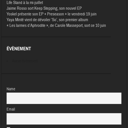
Life Stand à la mi-juillet
Jaime Rosso sort Keep Stepping, son nouvel EP
Yoskel présente son EP « Preseason » le vendredi 19 juin
Yaya Minté vient de dévoiler ‘So’, son premier album
« Les larmes d’Aphrodite », de Carole Masseport, sort ce 10 juin
ÉVÈNEMENT
Aucun évènement
Name
Email