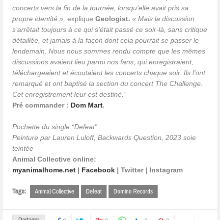
concerts vers la fin de la tournée, lorsqu’elle avait pris sa
propre identité »,
explique
Geologist.
« Mais la discussion
s’arrêtait toujours à ce qui s’était passé ce soir-là, sans critique
détaillée, et jamais à la façon dont cela pourrait se passer le
lendemain. Nous nous sommes rendu compte que les mêmes
discussions avaient lieu parmi nos fans, qui enregistraient,
téléchargeaient et écoutaient les concerts chaque soir. Ils l’ont
remarqué et ont baptisé la section du concert The Challenge.
Cet enregistrement leur est destiné.”
Pré commander :
Dom Mart
.
Pochette du single “Defeat” :
Peinture par Lauren Luloff, Backwards Question, 2023 soie
teintée
Animal Collective online:
myanimalhome.net
|
Facebook
|
Twitter
|
Instagram
Tags:
Animal Collective
Defeat
Domino Records