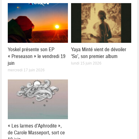
Yoskel présente son EP
Yaya Minté vient de dévoiler
« Preseason » le vendredi 19
‘So’, son premier album
juin
lundi 15 juin 2026
mercredi 17 juin 2026
« Les larmes d’Aphrodite »,
de Carole Masseport, sort ce