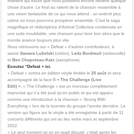
manière qui exclut que nous puissions encore devenir quelque
chose d’autre. Le final au ralenti de la chanson ressemble à
une vision fantaisiste de ce qui nous attend : un endroit plus
calme où nous pourrons prospérer ensemble. C’est la saga
magnifique et rédemptrice d’Animal Collective condensée en
une suite inoubliable, une chanson pour tenir bon alors que le
monde avance toujours plus vite.
Nous retrouvons sur « Defeat » d’autres contributeurs, à
savoir
Samara Lubelski
(violon),
Leila Bordreuil
(violoncelle)
et
Ben Chapoteau-Katz
(saxophone).
Ecoutez “Defeat » ici.
« Defeat » sortira en édition vinyle limitée le
25 août
et sera
accompagné de la face B
« The Challenge (Live
Edit) ».
« The Challenge » est un morceau complètement
improvisé qui n’a été joué qu’en public et qui est apparu
comme une introduction à la chanson « Strung With
Everything » lors de la tournée du groupe l’année dernière. La
version qui figure sur le vinyle a été enregistrée à partir de 11
concerts différents qui ont eu lieu entre mars et septembre
2022.
« Le seul moment où on en avait discuté, c’était après les