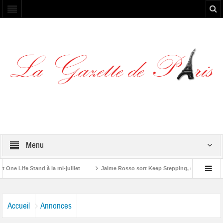
Menu
Life Stand à la mi-juillet
Jaime Rosso sort Keep Stepping, son nouvel EP
ng Stone”
Accueil
Annonces