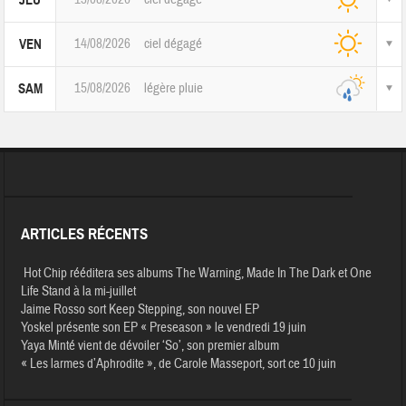
14/08/2026
ciel dégagé
VEN
15/08/2026
légère pluie
SAM
ARTICLES RÉCENTS
Hot Chip rééditera ses albums The Warning, Made In The Dark et One
Life Stand à la mi-juillet
Jaime Rosso sort Keep Stepping, son nouvel EP
Yoskel présente son EP « Preseason » le vendredi 19 juin
Yaya Minté vient de dévoiler ‘So’, son premier album
« Les larmes d’Aphrodite », de Carole Masseport, sort ce 10 juin