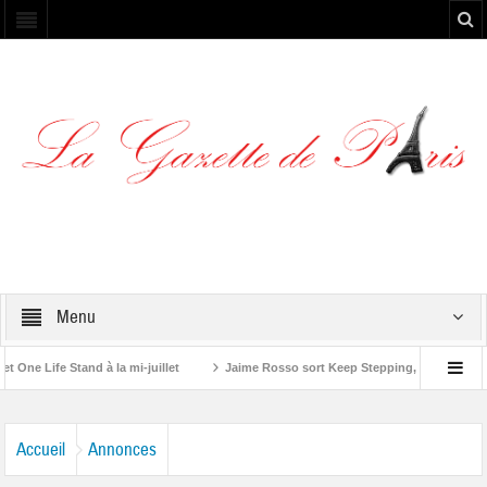
Menu
 Life Stand à la mi-juillet
Jaime Rosso sort Keep Stepping, son nouvel EP
ing Stone”
Accueil
Annonces