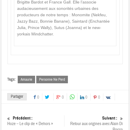
Brigitte Bardot et France Gall. Elle l’associe
audacieusement aux sonorités urbaines des
producteurs de notre temps : Monomite (Nekfeu,
Jazzy Bazz, Bonnie Banane), Saintard (Enchantée
Julia, Prince Wally), Sutus (Joanna) et le new-
yorkais Mindchatter.
Tags:
Amaurie
Personne Ne Perd
Partager
0
0
0
0
Précédent :
Suivant :
Hoze – Le clip de « Dehors »
Retour aux origines avec Alain Di
Rocco