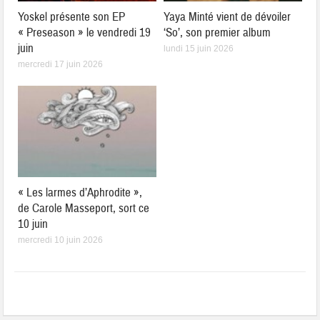
Yoskel présente son EP
Yaya Minté vient de dévoiler
« Preseason » le vendredi 19
‘So’, son premier album
juin
lundi 15 juin 2026
mercredi 17 juin 2026
« Les larmes d’Aphrodite »,
de Carole Masseport, sort ce
10 juin
mercredi 10 juin 2026