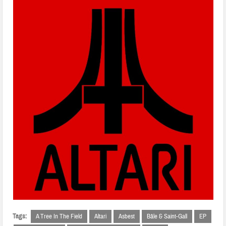
Tags:
A Tree In The Field
Altari
Asbest
Bâle & Saint-Gall
EP