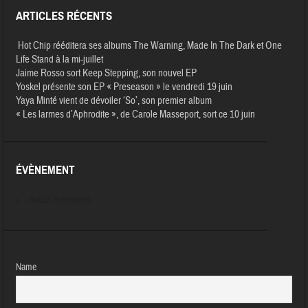
ARTICLES RÉCENTS
Hot Chip rééditera ses albums The Warning, Made In The Dark et One
Life Stand à la mi-juillet
Jaime Rosso sort Keep Stepping, son nouvel EP
Yoskel présente son EP « Preseason » le vendredi 19 juin
Yaya Minté vient de dévoiler ‘So’, son premier album
« Les larmes d’Aphrodite », de Carole Masseport, sort ce 10 juin
ÉVÈNEMENT
Aucun évènement
Name