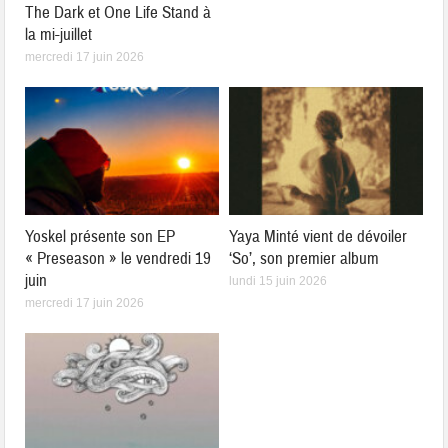
The Dark et One Life Stand à
la mi-juillet
mercredi 17 juin 2026
Yoskel présente son EP
Yaya Minté vient de dévoiler
« Preseason » le vendredi 19
‘So’, son premier album
juin
lundi 15 juin 2026
mercredi 17 juin 2026