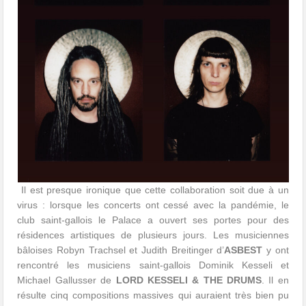
Il est presque ironique que cette collaboration soit due à un
virus : lorsque les concerts ont cessé avec la pandémie, le
club saint-gallois le Palace a ouvert ses portes pour des
résidences artistiques de plusieurs jours. Les musiciennes
bâloises Robyn Trachsel et Judith Breitinger d’
ASBEST
y ont
rencontré les musiciens saint-gallois Dominik Kesseli et
Michael Gallusser de
LORD KESSELI & THE DRUMS
. Il en
résulte cinq compositions massives qui auraient très bien pu