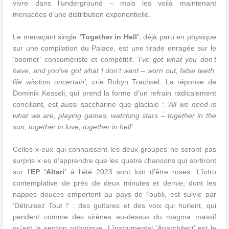
vivre dans l’underground – mais les voilà maintenant
menacées d’une distribution exponentielle.
Le menaçant single
‘Together in Hell’
, déjà paru en physique
sur une compilation du Palace, est une tirade enragée sur le
‘boomer’ consumériste et compétitif.
‘I’ve got what you don’t
have, and you’ve got what I don’t want – worn out, false teeth,
life wisdom uncertain’,
crie Robyn Trachsel. La réponse de
Dominik Kesseli, qui prend la forme d’un refrain radicalement
conciliant, est aussi saccharine que glaciale :
‘All we need is
what we are, playing games, watching stars – together in the
sun, together in love, together in hell’ .
Celles·x·eux qui connaissent les deux groupes ne seront pas
surpris·x·es d’apprendre que les quatre chansons qui sortiront
sur l’
EP ‘Altari’
à l’été 2023 sont loin d’être roses. L’intro
contemplative de près de deux minutes et demie, dont les
nappes douces emportent au pays de l’oubli, est suivie par
‘Détruisez Tout !’ : des guitares et des voix qui hurlent, qui
pendent comme des sirènes au-dessus du magma massif
qu’est la section rythmique. L’instrumental ‘Anarchitect’ est le