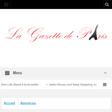
Menu
e Stand à la mi-juillet
Jaime Rosso sort Keep Stepping, son nouvel EP
Stone”
Accueil
Annonces