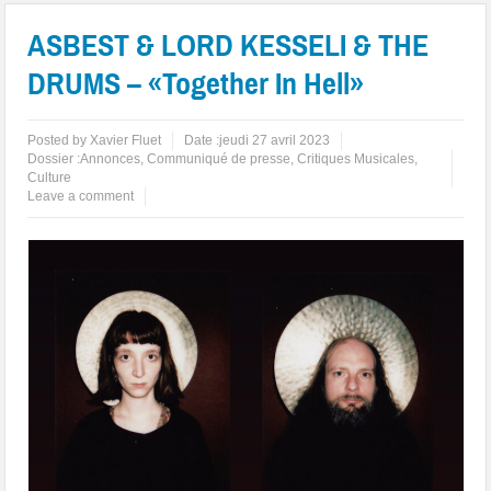
ASBEST & LORD KESSELI & THE
DRUMS – «Together In Hell»
Posted by
Xavier Fluet
Date :
jeudi 27 avril 2023
Dossier :
Annonces
,
Communiqué de presse
,
Critiques Musicales
,
Culture
Leave a comment