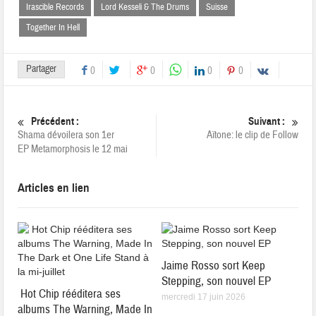
Irascible Records
Lord Kesseli & The Drums
Suisse
Together In Hell
Partager
0
0
0
0
Précédent :
Suivant :
Shama dévoilera son 1er
Aïtone: le clip de Follow
EP Metamorphosis le 12 mai
Articles en lien
Jaime Rosso sort Keep
Stepping, son nouvel EP
Hot Chip rééditera ses
mercredi 17 juin 2026
albums The Warning, Made In