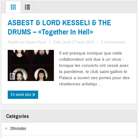
ASBEST & LORD KESSELI & THE
DRUMS – «Together In Hell»
Publié par
Xavier Fluet
|
Date :jeudi 27 avril 2023
|
0 commentaire
Il est presque ironique que cette
collaboration soit due à un virus :
lorsque les concerts ont cessé avec
la pandémie, le club saint-gallois le
Palace a ouvert ses portes pour des
résidences artistiqu ...
En savoir plus
Catégories
20minutes