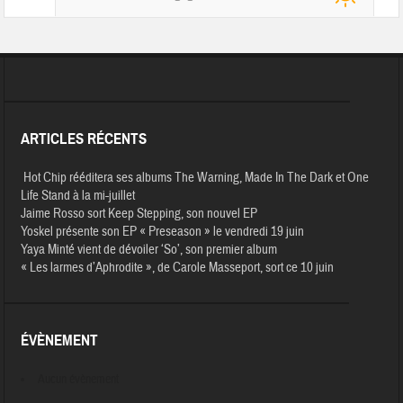
ARTICLES RÉCENTS
Hot Chip rééditera ses albums The Warning, Made In The Dark et One
Life Stand à la mi-juillet
Jaime Rosso sort Keep Stepping, son nouvel EP
Yoskel présente son EP « Preseason » le vendredi 19 juin
Yaya Minté vient de dévoiler ‘So’, son premier album
« Les larmes d’Aphrodite », de Carole Masseport, sort ce 10 juin
ÉVÈNEMENT
Aucun évènement