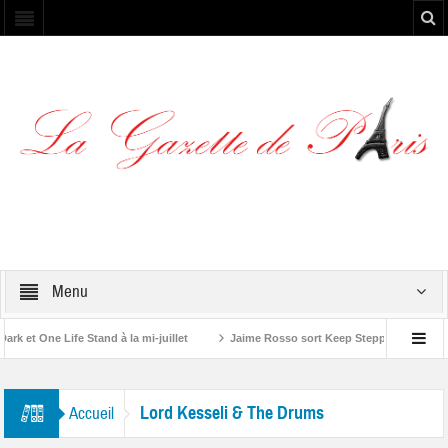
Menu
 et One Life Stand à la mi-juillet
Jaime Rosso sort Keep Stepping, son nouv
 A Rolling Stone”
Lord Kesseli & The Drums
Accueil