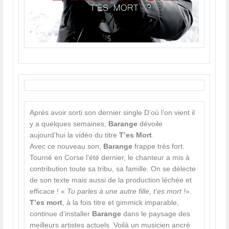
Après avoir sorti son dernier single D’où l’on vient il
y a quelques semaines,
Barange
dévoile
aujourd’hui la vidéo du titre
T’es Mort
.
Avec ce nouveau son,
Barange
frappe très fort.
Tourné en Corse l’été dernier, le chanteur a mis à
contribution toute sa tribu, sa famille. On se délecte
de son texte mais aussi de la production léchée et
efficace ! «
Tu parles à une autre fille, t’es mort !
».
T’es mort
, à la fois titre et gimmick imparable,
continue d’installer
Barange
dans le paysage des
meilleurs artistes actuels. Voilà un musicien ancré