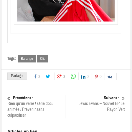
Tags:
Barange
Clip
Partager
0
0
0
0
Précédent :
Suivant :
Rien qu’un verre ! série docu-
Lewis Evans – Nouvel EP Le
animée / Prévenir sans
Rayon Vert
culpabiliser
Articles en lien