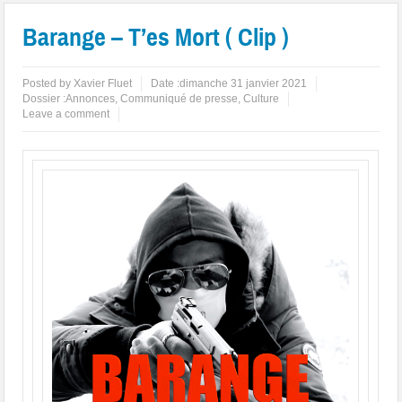
Barange – T’es Mort ( Clip )
Posted by
Xavier Fluet
Date :
dimanche 31 janvier 2021
Dossier :
Annonces
,
Communiqué de presse
,
Culture
Leave a comment