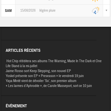
15/08/2026
légère pluie
SAM
ARTICLES RÉCENTS
Hot Chip rééditera ses albums The Warning, Made In The Dark et One
Life Stand à la mi-juillet
Jaime Rosso sort Keep Stepping, son nouvel EP
Yoskel présente son EP « Preseason » le vendredi 19 juin
Yaya Minté vient de dévoiler ‘So’, son premier album
« Les larmes d’Aphrodite », de Carole Masseport, sort ce 10 juin
ÉVÈNEMENT