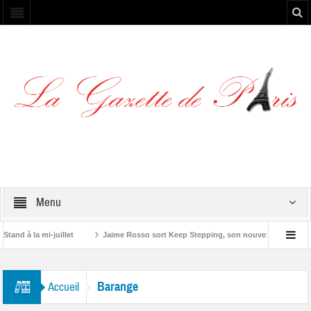
Menu
nd à la mi-juillet
Jaime Rosso sort Keep Stepping, son nouvel EP
Yos
”
Barange
Accueil