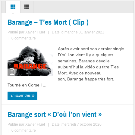
Barange – T’es Mort ( Clip )
Publié par
Xavier Fluet
|
Date :dimanche 31 janvier 2021
|
0 commentaire
Après avoir sorti son dernier single
D'où l'on vient il y a quelques
semaines, Barange dévoile
aujourd'hui la vidéo du titre T'es
Mort. Avec ce nouveau
son, Barange frappe très fort.
Tourné en Corse l ...
En savoir plus
Barange sort « D’où l’on vient »
Publié par
Xavier Fluet
|
Date :mercredi 7 octobre 2020
|
0 commentaire