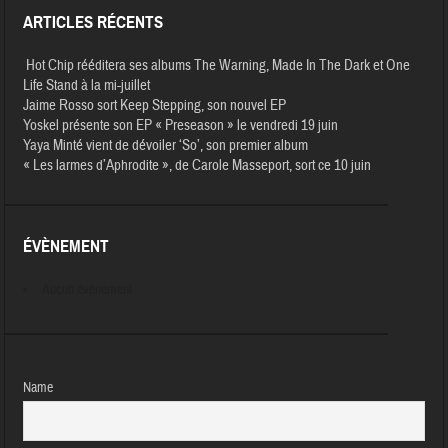
ARTICLES RÉCENTS
Hot Chip rééditera ses albums The Warning, Made In The Dark et One
Life Stand à la mi-juillet
Jaime Rosso sort Keep Stepping, son nouvel EP
Yoskel présente son EP « Preseason » le vendredi 19 juin
Yaya Minté vient de dévoiler ‘So’, son premier album
« Les larmes d’Aphrodite », de Carole Masseport, sort ce 10 juin
ÉVÈNEMENT
Aucun évènement
Name