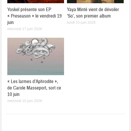
Yoskel présente son EP
Yaya Minté vient de dévoiler
« Preseason » le vendredi 19
‘So’, son premier album
juin
lundi 15 juin 2026
mercredi 17 juin 2026
« Les larmes d’Aphrodite »,
de Carole Masseport, sort ce
10 juin
mercredi 10 juin 2026