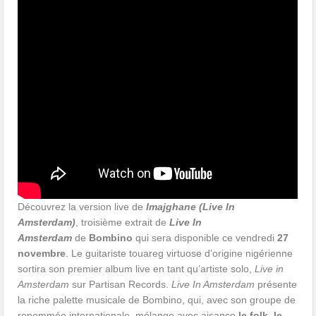
Découvrez la version live de
Imajghane (Live In
Amsterdam)
, troisième extrait de
Live In
Amsterdam
de
Bombino
qui sera disponible ce vendredi
27
novembre
. Le guitariste touareg virtuose d’origine nigérienne
sortira son premier album live en tant qu’artiste solo,
Live in
Amsterdam
sur Partisan Records.
Live In Amsterdam
présente
la riche palette musicale de Bombino, qui, avec son groupe de
renommée internationale, mélange avec aisance
le folk, le