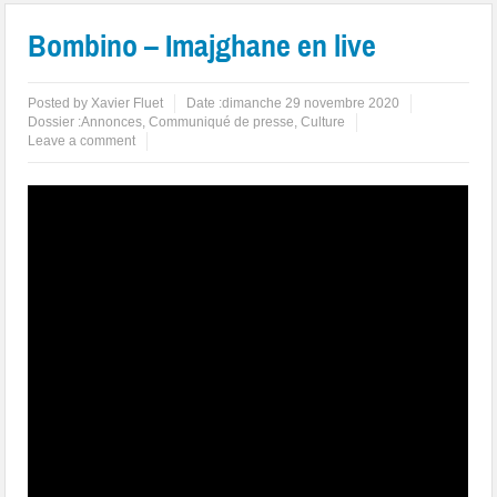
Bombino – Imajghane en live
Posted by
Xavier Fluet
Date :
dimanche 29 novembre 2020
Dossier :
Annonces
,
Communiqué de presse
,
Culture
Leave a comment