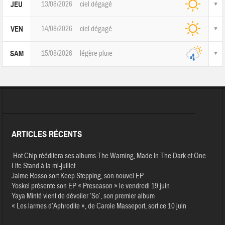
13/08/2026
ciel dégagé
JEU
14/08/2026
ciel dégagé
VEN
15/08/2026
légère pluie
SAM
ARTICLES RÉCENTS
Hot Chip rééditera ses albums The Warning, Made In The Dark et One
Life Stand à la mi-juillet
Jaime Rosso sort Keep Stepping, son nouvel EP
Yoskel présente son EP « Preseason » le vendredi 19 juin
Yaya Minté vient de dévoiler ‘So’, son premier album
« Les larmes d’Aphrodite », de Carole Masseport, sort ce 10 juin