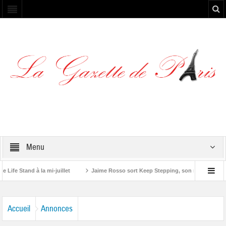
Menu
 Stand à la mi-juillet
Jaime Rosso sort Keep Stepping, son nouvel EP
tone”
Accueil
Annonces