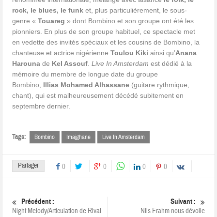
rock, le blues, le funk
et, plus particulièrement, le sous-
genre «
Touareg
» dont Bombino et son groupe ont été les
pionniers. En plus de son groupe habituel, ce spectacle met
en vedette des invités spéciaux et les cousins de Bombino, la
chanteuse et actrice nigérienne
Toulou Kiki
ainsi qu’
Anana
Harouna
de
Kel Assouf
.
Live In Amsterdam
est dédié à la
mémoire du membre de longue date du groupe
Bombino,
Illias Mohamed Alhassane
(guitare rythmique,
chant), qui est malheureusement décédé subitement en
septembre dernier.
Tags:
Bombino
Imajghane
Live In Amsterdam
Partager
0
0
0
0
Précédent :
Suivant :
Night Melody/Articulation de Rival
Nils Frahm nous dévoile