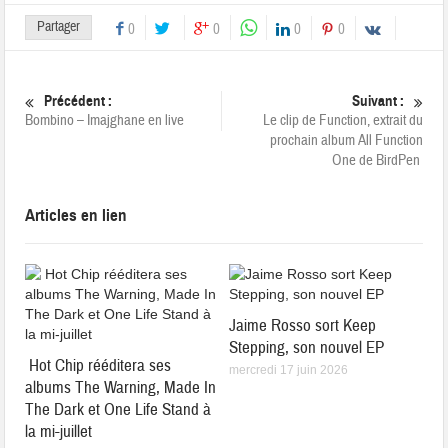
Partager
0
0
0
0
Précédent :
Suivant :
Bombino – Imajghane en live
Le clip de Function, extrait du
prochain album All Function
One de BirdPen
Articles en lien
Jaime Rosso sort Keep
Stepping, son nouvel EP
Hot Chip rééditera ses
mercredi 17 juin 2026
albums The Warning, Made In
The Dark et One Life Stand à
la mi-juillet