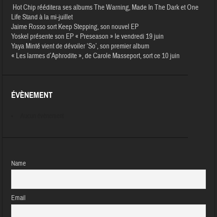
Hot Chip rééditera ses albums The Warning, Made In The Dark et One
Life Stand à la mi-juillet
Jaime Rosso sort Keep Stepping, son nouvel EP
Yoskel présente son EP « Preseason » le vendredi 19 juin
Yaya Minté vient de dévoiler ‘So’, son premier album
« Les larmes d’Aphrodite », de Carole Masseport, sort ce 10 juin
ÉVÈNEMENT
Aucun évènement
Name
Email