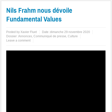
Nils Frahm nous dévoile
Fundamental Values
Posted by
Xavier Fluet
Date :
dimanche 29 novembre 2020
Dossier :
Annonces
,
Communiqué de presse
,
Culture
Leave a comment