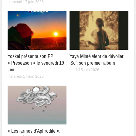
mercredi 17 juin 2026
Yoskel présente son EP
Yaya Minté vient de dévoiler
« Preseason » le vendredi 19
‘So’, son premier album
juin
lundi 15 juin 2026
mercredi 17 juin 2026
« Les larmes d’Aphrodite »,