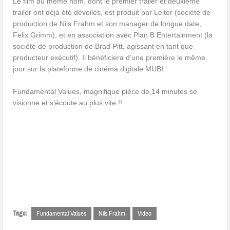
Le film du même nom, dont le premier trailer et deuxième
trailer ont déjà été dévoilés, est produit par Leiter (société de
production de Nils Frahm et son manager de longue date,
Felix Grimm), et en association avec Plan B Entertainment (la
société de production de Brad Pitt, agissant en tant que
producteur exécutif). Il bénéficiera d’une première le même
jour sur la plateforme de cinéma digitale MUBI.
Fundamental Values, magnifique pièce de 14 minutes se
visionne et s’écoute au plus vite !!
Tags:
Fundamental Values
Nils Frahm
Video