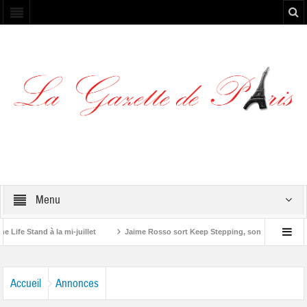
Menu
 Stand à la mi-juillet
Jaime Rosso sort Keep Stepping, son nouvel EP
tone”
Accueil
Annonces