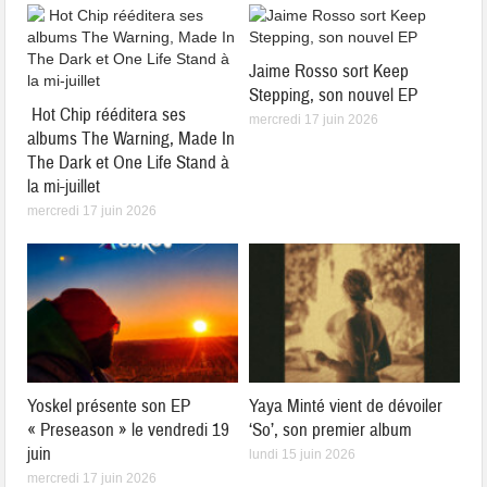
Jaime Rosso sort Keep
Stepping, son nouvel EP
Hot Chip rééditera ses
mercredi 17 juin 2026
albums The Warning, Made In
The Dark et One Life Stand à
la mi-juillet
mercredi 17 juin 2026
Yoskel présente son EP
Yaya Minté vient de dévoiler
« Preseason » le vendredi 19
‘So’, son premier album
juin
lundi 15 juin 2026
mercredi 17 juin 2026