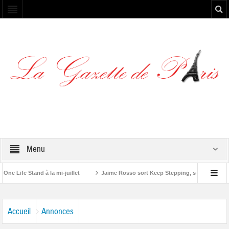
Menu
e Stand à la mi-juillet
Jaime Rosso sort Keep Stepping, son nouvel EP
Stone”
Accueil
Annonces