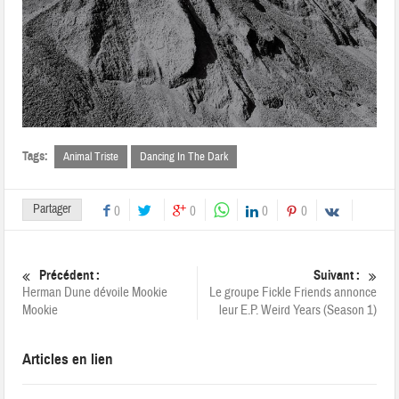
Tags:
Animal Triste
Dancing In The Dark
Partager
0
0
0
0
Précédent :
Suivant :
Herman Dune dévoile Mookie
Le groupe Fickle Friends annonce
Mookie
leur E.P. Weird Years (Season 1)
Articles en lien