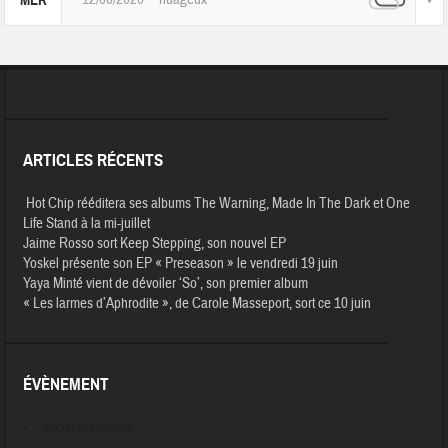
MER
ARTICLES RÉCENTS
Hot Chip rééditera ses albums The Warning, Made In The Dark et One
Life Stand à la mi-juillet
Jaime Rosso sort Keep Stepping, son nouvel EP
Yoskel présente son EP « Preseason » le vendredi 19 juin
Yaya Minté vient de dévoiler ‘So’, son premier album
« Les larmes d’Aphrodite », de Carole Masseport, sort ce 10 juin
ÉVÈNEMENT
Aucun évènement