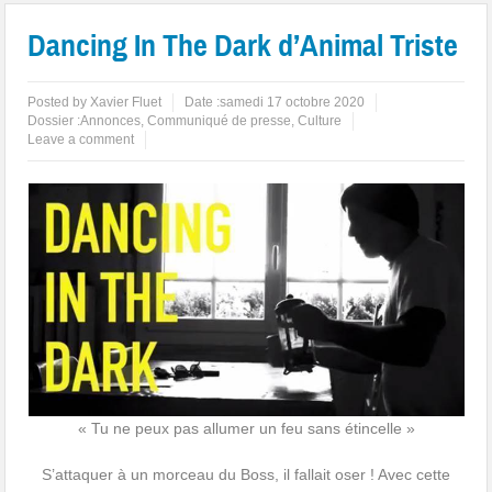
Dancing In The Dark d’Animal Triste
Posted by
Xavier Fluet
Date :
samedi 17 octobre 2020
Dossier :
Annonces
,
Communiqué de presse
,
Culture
Leave a comment
« Tu ne peux pas allumer un feu sans étincelle »
S’attaquer à un morceau du Boss, il fallait oser ! Avec cette