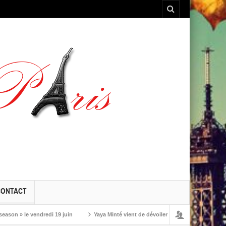
CONTACT
» le vendredi 19 juin
Yaya Minté vient de dévoiler ‘So’, son premier album