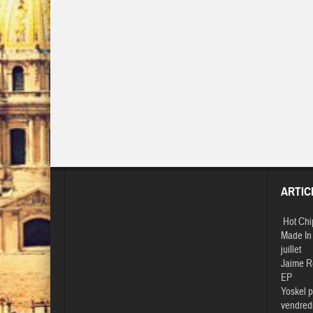
ARTIC
Hot Chi
Made In 
juillet
Jaime R
EP
Yoskel p
vendredi