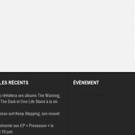
LES RÉCENTS
ÉVÈNEMENT
p rééditera ses albums The Warning,
Aucun évènement
The Dark et One Life Stand à la mi-
osso sort Keep Stepping, son nouvel
résente son EP « Preseason » le
 19 juin