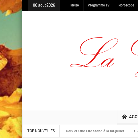
06 août 2026
Météo
Programme TV
Horoscope
ACC
TOP NOUVELLES
lbums The Warning, Made In The Dark et One Life Stand à la mi-juillet
Jaime R