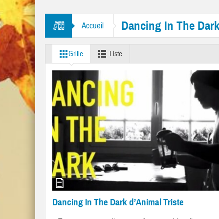
tres “Mr. Tambourine Man” et “Like A Rolling Stone”
Dancing In The Dar
Accueil
Grille
Liste
Dancing In The Dark d’Animal Triste