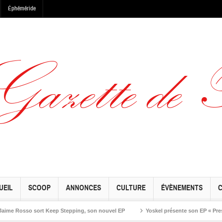
Éphéméride
UEIL
SCOOP
ANNONCES
CULTURE
ÉVÈNEMENTS
osso sort Keep Stepping, son nouvel EP
Yoskel présente son EP « Preseason 