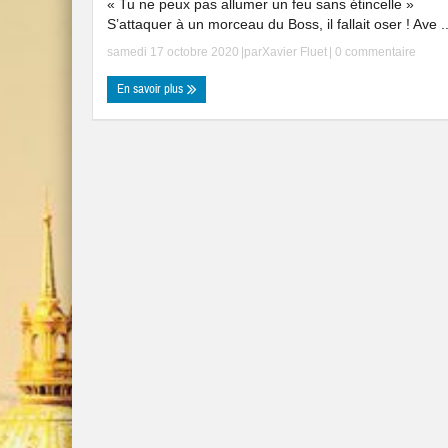
« Tu ne peux pas allumer un feu sans étincelle »
S’attaquer à un morceau du Boss, il fallait oser ! Ave ..
samedi 17 octobre 2020
|par
Xavier Fluet
|
0 commentaire
En savoir plus