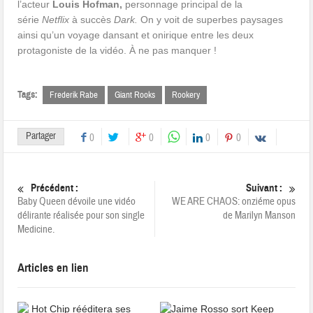
l’acteur
Louis Hofman,
personnage principal de la
série
Netflix
à succès
Dark.
On y voit de superbes paysages
ainsi qu’un voyage dansant et onirique entre les deux
protagoniste de la vidéo. À ne pas manquer !
Tags:
Frederik Rabe
Giant Rooks
Rookery
Partager
0
0
0
0
Précédent :
Suivant :
Baby Queen dévoile une vidéo
WE ARE CHAOS: onziéme opus
délirante réalisée pour son single
de Marilyn Manson
Medicine.
Articles en lien