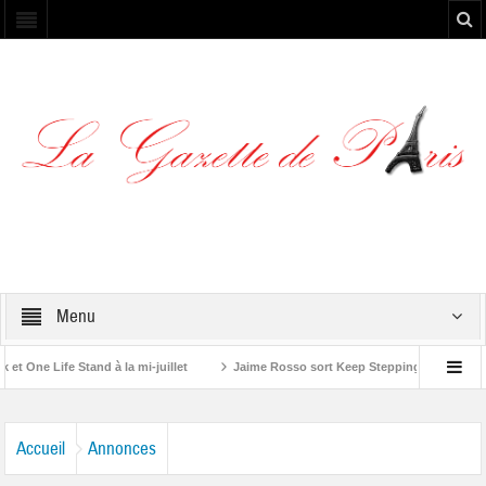
Menu
ne Life Stand à la mi-juillet
Jaime Rosso sort Keep Stepping, son nouvel E
lling Stone”
Accueil
Annonces