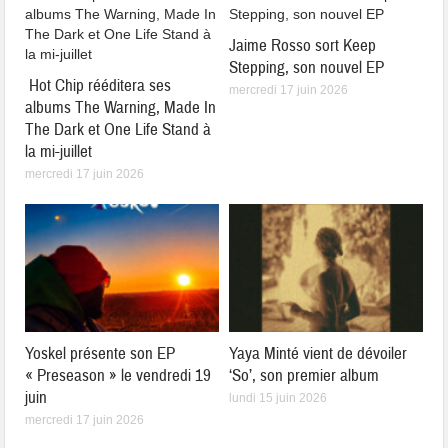
Jaime Rosso sort Keep
Stepping, son nouvel EP
Hot Chip rééditera ses
mercredi 17 juin 2026
albums The Warning, Made In
The Dark et One Life Stand à
la mi-juillet
mercredi 17 juin 2026
Yoskel présente son EP
Yaya Minté vient de dévoiler
« Preseason » le vendredi 19
‘So’, son premier album
juin
lundi 15 juin 2026
mercredi 17 juin 2026