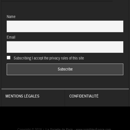
Name
Email
Subscribing I accept the privacy rules of this site
MENTIONS LÉGALES
CONFIDENTIALITÉ
Copyright © 2018
↑
La Gazette de Paris -
www.pointbleufrance.com