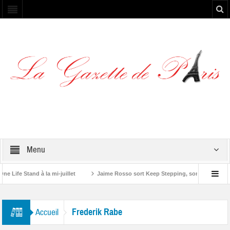
Menu
Life Stand à la mi-juillet
Jaime Rosso sort Keep Stepping, son nouvel EP
ng Stone”
Frederik Rabe
Accueil