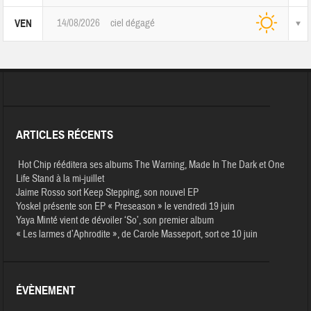
14/08/2026
ciel dégagé
VEN
ARTICLES RÉCENTS
Hot Chip rééditera ses albums The Warning, Made In The Dark et One
Life Stand à la mi-juillet
Jaime Rosso sort Keep Stepping, son nouvel EP
Yoskel présente son EP « Preseason » le vendredi 19 juin
Yaya Minté vient de dévoiler ‘So’, son premier album
« Les larmes d’Aphrodite », de Carole Masseport, sort ce 10 juin
ÉVÈNEMENT