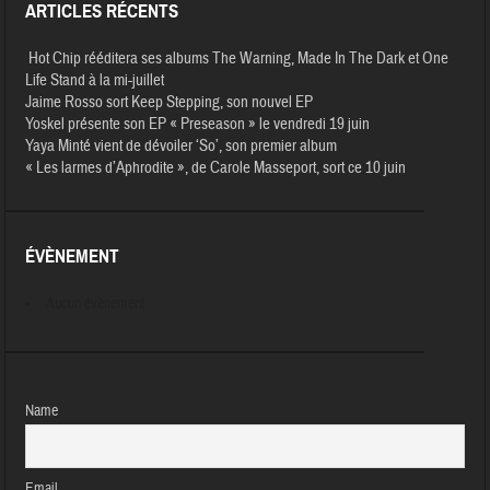
ARTICLES RÉCENTS
Hot Chip rééditera ses albums The Warning, Made In The Dark et One
Life Stand à la mi-juillet
Jaime Rosso sort Keep Stepping, son nouvel EP
Yoskel présente son EP « Preseason » le vendredi 19 juin
Yaya Minté vient de dévoiler ‘So’, son premier album
« Les larmes d’Aphrodite », de Carole Masseport, sort ce 10 juin
ÉVÈNEMENT
Aucun évènement
Name
Email