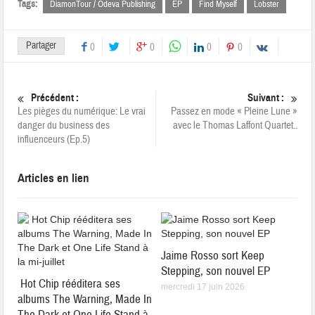
Tags:
DiamonTour / Odeva Publishing
EP
Find Myself
Lobster
Partager
0
0
0
0
Précédent :
Suivant :
Les pièges du numérique: Le vrai
Passez en mode « Pleine Lune »
danger du business des
avec le Thomas Laffont Quartet..
influenceurs (Ep.5)
Articles en lien
Jaime Rosso sort Keep
Stepping, son nouvel EP
Hot Chip rééditera ses
mercredi 17 juin 2026
albums The Warning, Made In
The Dark et One Life Stand à