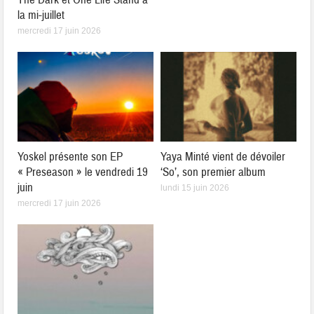
la mi-juillet
mercredi 17 juin 2026
Yoskel présente son EP
Yaya Minté vient de dévoiler
« Preseason » le vendredi 19
‘So’, son premier album
juin
lundi 15 juin 2026
mercredi 17 juin 2026