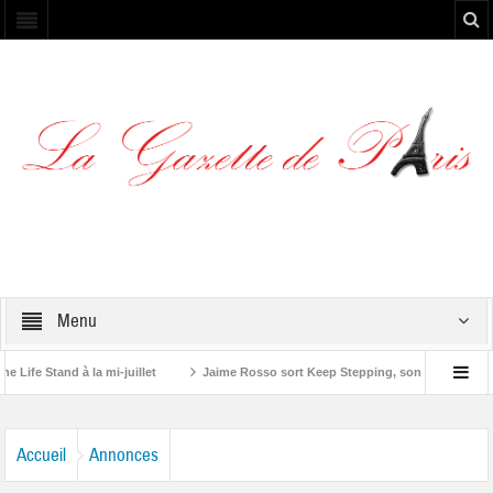
Menu
 Stand à la mi-juillet
Jaime Rosso sort Keep Stepping, son nouvel EP
one”
Accueil
Annonces