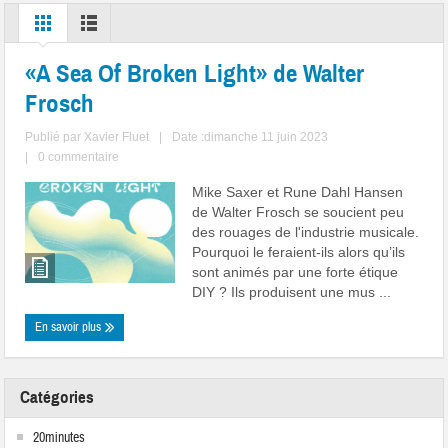
«A Sea Of Broken Light» de Walter
Frosch
Publié par
Xavier Fluet
|
Date :dimanche 11 juin 2023
|
0 commentaire
Mike Saxer et Rune Dahl Hansen
de Walter Frosch se soucient peu
des rouages de l'industrie musicale.
Pourquoi le feraient-ils alors qu’ils
sont animés par une forte étique
DIY ? Ils produisent une mus ...
En savoir plus
Catégories
20minutes