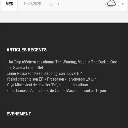
12/08/2026
nuageux
MER
ARTICLES RÉCENTS
Hot Chip rééditera ses albums The Warning, Made In The Dark et One
Life Stand à la mi-juillet
Jaime Rosso sort Keep Stepping, son nouvel EP
Yoskel présente son EP « Preseason » le vendredi 19 juin
Yaya Minté vient de dévoiler ‘So’, son premier album
« Les larmes d’Aphrodite », de Carole Masseport, sort ce 10 juin
ÉVÈNEMENT
Aucun évènement