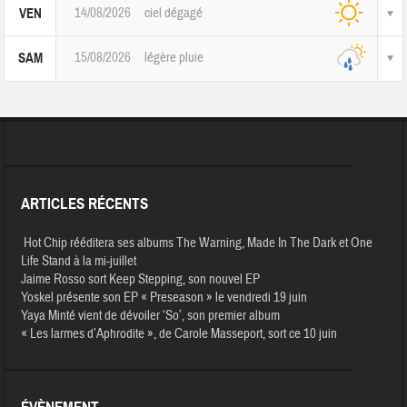
14/08/2026
ciel dégagé
VEN
15/08/2026
légère pluie
SAM
ARTICLES RÉCENTS
Hot Chip rééditera ses albums The Warning, Made In The Dark et One
Life Stand à la mi-juillet
Jaime Rosso sort Keep Stepping, son nouvel EP
Yoskel présente son EP « Preseason » le vendredi 19 juin
Yaya Minté vient de dévoiler ‘So’, son premier album
« Les larmes d’Aphrodite », de Carole Masseport, sort ce 10 juin