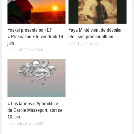
Yoskel présente son EP
Yaya Minté vient de dévoiler
« Preseason » le vendredi 19
‘So’, son premier album
juin
lundi 15 juin 2026
mercredi 17 juin 2026
« Les larmes d’Aphrodite »,
de Carole Masseport, sort ce
10 juin
mercredi 10 juin 2026