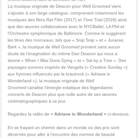
La musique originale de Deacon pour
Well Groomed
vient
s’ajouter à son large catalogue, comprenant notamment les
musiques des films
Rat Film
(2017) et
Time Trial
(2018) ainsi
que des œuvres collaboratives avec le NYCBallet, LA Phil et
l’Orchestre symphonique de Baltimore. Comme le suggèrent
les titres des morceaux, tels que « Snip Snip » et « Jurassic
Bark », la musique de
Well Groomed
provient sans aucun
doute de l’imagination du même Dan Deacon qui nous a
donné « When I Was Done Dying » et « Sat by a Tree ». Des
paysages sonores inspirés de Vangelis (« Creative Sunday »)
aux hymnes influencés par le krautrock (« Adriane in
Wonderland »), la musique originale de
Well
Groomed
canalise l’énergie extatique des légendaires
concerts de Deacon plus que nulle autre de ses œuvres
cinématographiques à ce jour.
Regardez la vidéo de
« Adriane in Wonderland »
ci-dessous.
En se frayant un chemin dans un monde où des prix sont
décernés pour aller à l’encontre des normes de beauté