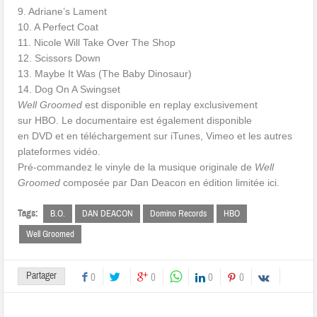
9. Adriane’s Lament
10. A Perfect Coat
11. Nicole Will Take Over The Shop
12. Scissors Down
13. Maybe It Was (The Baby Dinosaur)
14. Dog On A Swingset
Well Groomed
est disponible en replay exclusivement
sur HBO. Le documentaire est également disponible
en DVD et en téléchargement sur iTunes, Vimeo et les autres
plateformes vidéo.
Pré-commandez le vinyle de la musique originale de
Well
Groomed
composée par Dan Deacon en édition limitée ici.
Tags:
B.O.
DAN DEACON
Domino Records
HBO
Well Groomed
Partager
0
0
0
0