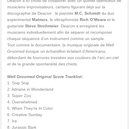
Deacon a ici choisi de collaborer avec un quintet talentueux de
musiciens improvisateurs, certains figurant déjà sur la
discographie de Deacon : le pianiste
M.C. Schmidt
du duo
expérimental
Matmos
, le vibraphoniste
Rich O’Meara
et le
guitariste
Steve Strohmeier
. Deacon a enregistré les
musiciens individuellement afin de séparer et recomposer
chaque séquence d’un instrument comme un sample.
Tout comme le documentaire, la musique originale de
Well
Groomed
évoque un échantillon éclatant d’Americana,
débordant de fourrures tressées aux couleurs de l’arc-en-ciel
et de la grande spontanéité des chiots.
Well Groomed Original Score
Tracklist:
1. Snip Snip
2. Adriane in Wonderland
3. Super Zoo
4. Overwhelmed
5. When They’re In Color
6. Creative Sunday
7. Ira
8. Jurassic Bark