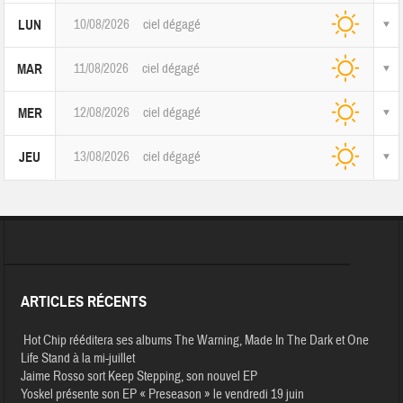
10/08/2026
ciel dégagé
LUN
11/08/2026
ciel dégagé
MAR
12/08/2026
ciel dégagé
MER
13/08/2026
ciel dégagé
JEU
ARTICLES RÉCENTS
Hot Chip rééditera ses albums The Warning, Made In The Dark et One
Life Stand à la mi-juillet
Jaime Rosso sort Keep Stepping, son nouvel EP
Yoskel présente son EP « Preseason » le vendredi 19 juin