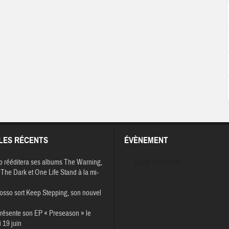
LES RÉCENTS
ÉVÈNEMENT
p rééditera ses albums The Warning,
Aucun évènement
The Dark et One Life Stand à la mi-
osso sort Keep Stepping, son nouvel
résente son EP « Preseason » le
 19 juin