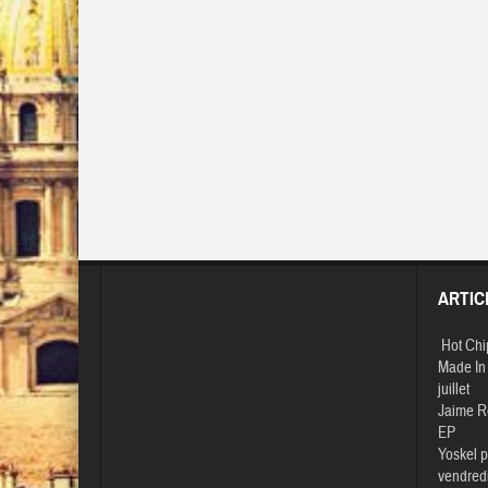
ARTIC
Hot Chi
Made In 
juillet
Jaime R
EP
Yoskel p
vendredi