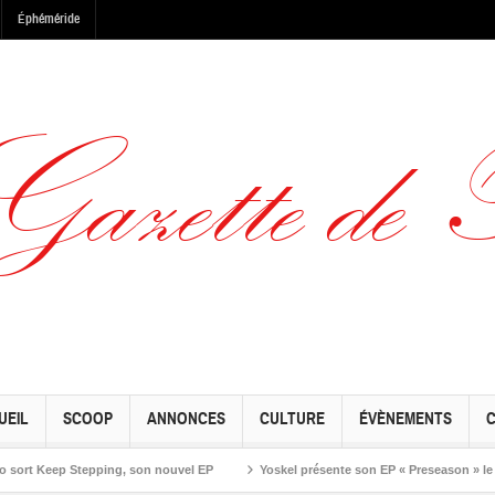
Éphéméride
UEIL
SCOOP
ANNONCES
CULTURE
ÉVÈNEMENTS
Keep Stepping, son nouvel EP
Yoskel présente son EP « Preseason » le vendre