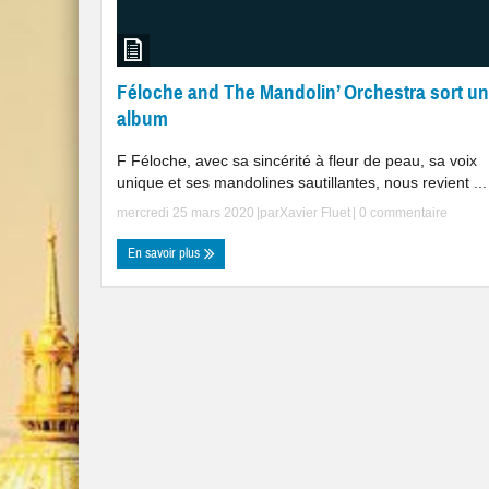
Féloche and The Mandolin’ Orchestra sort un
album
F Féloche, avec sa sincérité à fleur de peau, sa voix
unique et ses mandolines sautillantes, nous revient ...
mercredi 25 mars 2020
|par
Xavier Fluet
|
0 commentaire
En savoir plus