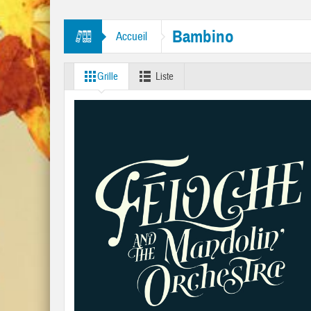
ambourine Man” et “Like A Rolling Stone”
Bambino
Accueil
Grille
Liste