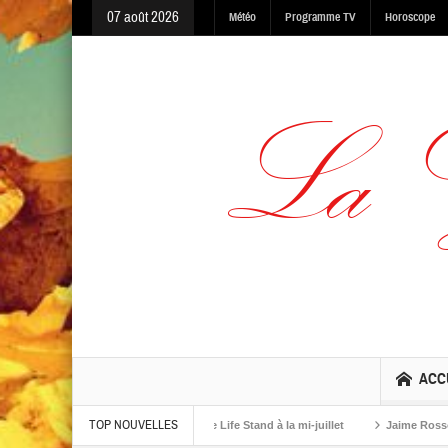
07 août 2026
Météo
Programme TV
Horoscope
ACC
TOP NOUVELLES
arning, Made In The Dark et One Life Stand à la mi-juillet
Jaime Rosso sort 