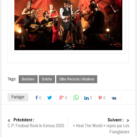
Tags:
Bambino
Dolche
Silbo Records / Absilone
Partager
0
0
0
0
Précédent :
Suivant :
C.P: Festival Rock In Evreux 2020
« Heal The World » repris par Les
Franglaises