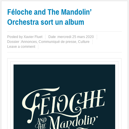
Féloche and The Mandolin’
Orchestra sort un album
Posted by
Xavier Fluet
Date :
mercredi 25 mars 2020
Dossier :
Annonces
,
Communiqué de presse
,
Culture
Leave a comment