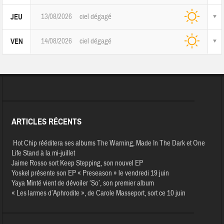
13/08/2026
ciel dégagé
JEU
14/08/2026
ciel dégagé
VEN
ARTICLES RÉCENTS
Hot Chip rééditera ses albums The Warning, Made In The Dark et One
Life Stand à la mi-juillet
Jaime Rosso sort Keep Stepping, son nouvel EP
Yoskel présente son EP « Preseason » le vendredi 19 juin
Yaya Minté vient de dévoiler ‘So’, son premier album
« Les larmes d’Aphrodite », de Carole Masseport, sort ce 10 juin