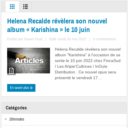
Helena Recalde révèlera son nouvel
album « Karishina » le 10 juin
Publié par
Xavier Fluet
|
Date :lundi 30 mai 2022
|
0 commentaire
Helena Recalde révèlera son nouvel
album "Karishina" à l'occasion de sa
sortie le 10 juin 2022 chez FincaSud
/ Les Artpie'Cultrices / InOuïe
Distribution . Ce nouvel opus sera
présenté le vendredi 17 ...
En savoir plus
Catégories
20minutes