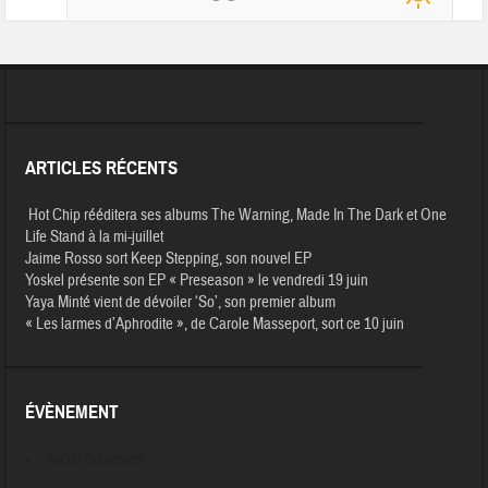
ARTICLES RÉCENTS
Hot Chip rééditera ses albums The Warning, Made In The Dark et One
Life Stand à la mi-juillet
Jaime Rosso sort Keep Stepping, son nouvel EP
Yoskel présente son EP « Preseason » le vendredi 19 juin
Yaya Minté vient de dévoiler ‘So’, son premier album
« Les larmes d’Aphrodite », de Carole Masseport, sort ce 10 juin
ÉVÈNEMENT
Aucun évènement