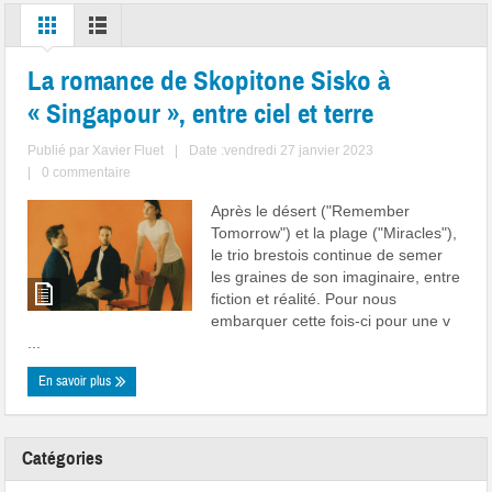
La romance de Skopitone Sisko à
« Singapour », entre ciel et terre
Publié par
Xavier Fluet
|
Date :vendredi 27 janvier 2023
|
0 commentaire
Après le désert ("Remember
Tomorrow") et la plage ("Miracles"),
le trio brestois continue de semer
les graines de son imaginaire, entre
fiction et réalité. Pour nous
embarquer cette fois-ci pour une v
...
En savoir plus
Catégories