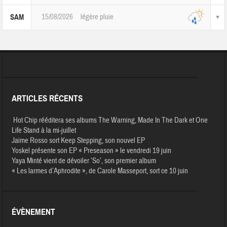
15/08/2026
légère pluie
SAM
ARTICLES RÉCENTS
Hot Chip rééditera ses albums The Warning, Made In The Dark et One
Life Stand à la mi-juillet
Jaime Rosso sort Keep Stepping, son nouvel EP
Yoskel présente son EP « Preseason » le vendredi 19 juin
Yaya Minté vient de dévoiler ‘So’, son premier album
« Les larmes d’Aphrodite », de Carole Masseport, sort ce 10 juin
ÉVÈNEMENT