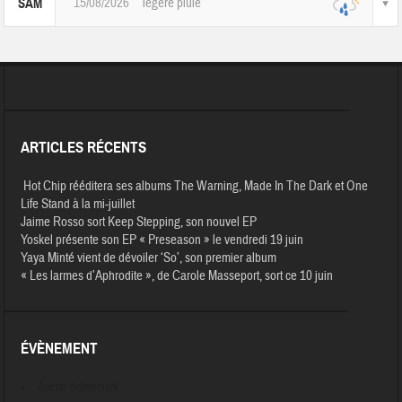
15/08/2026
légère pluie
SAM
ARTICLES RÉCENTS
Hot Chip rééditera ses albums The Warning, Made In The Dark et One
Life Stand à la mi-juillet
Jaime Rosso sort Keep Stepping, son nouvel EP
Yoskel présente son EP « Preseason » le vendredi 19 juin
Yaya Minté vient de dévoiler ‘So’, son premier album
« Les larmes d’Aphrodite », de Carole Masseport, sort ce 10 juin
ÉVÈNEMENT
Aucun évènement