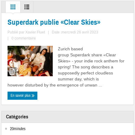
Superdark publie «Clear Skies»
Publié par
Xavier Fluet
|
Date :mercredi 26 avril 2023
|
0 commentaire
Zurich based
group Superdark share «Clear
Skies» - your indie rock anthem for
spring! The song describes a
supposedly perfect cloudless
summer day, which is
however disturbed by the emergence of unwan ...
En savoir plus
Catégories
20minutes