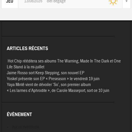
13/08/2026
ciel dégagé
JEU
ARTICLES RÉCENTS
Hot Chip rééditera ses albums The Warning, Made In The Dark et One
Life Stand à la mi-juillet
Jaime Rosso sort Keep Stepping, son nouvel EP
Yoskel présente son EP « Preseason » le vendredi 19 juin
Yaya Minté vient de dévoiler ‘So’, son premier album
« Les larmes d’Aphrodite », de Carole Masseport, sort ce 10 juin
ÉVÈNEMENT
Aucun évènement