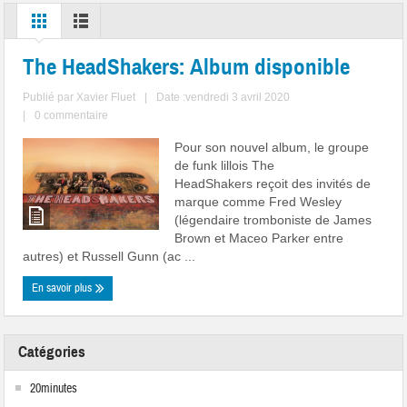
The HeadShakers: Album disponible
Publié par
Xavier Fluet
|
Date :vendredi 3 avril 2020
|
0 commentaire
Pour son nouvel album, le groupe
de funk lillois The
HeadShakers reçoit des invités de
marque comme Fred Wesley
(légendaire tromboniste de James
Brown et Maceo Parker entre
autres) et Russell Gunn (ac ...
En savoir plus
Catégories
20minutes