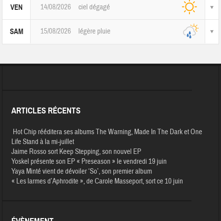
14/08/2026
ciel dégagé
VEN
15/08/2026
légère pluie
SAM
ARTICLES RÉCENTS
Hot Chip rééditera ses albums The Warning, Made In The Dark et One
Life Stand à la mi-juillet
Jaime Rosso sort Keep Stepping, son nouvel EP
Yoskel présente son EP « Preseason » le vendredi 19 juin
Yaya Minté vient de dévoiler ‘So’, son premier album
« Les larmes d’Aphrodite », de Carole Masseport, sort ce 10 juin