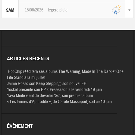
15/08/2026
légère pluie
SAM
ARTICLES RÉCENTS
Hot Chip rééditera ses albums The Warning, Made In The Dark et One
Life Stand à la mi-juillet
Jaime Rosso sort Keep Stepping, son nouvel EP
Yoskel présente son EP « Preseason » le vendredi 19 juin
Yaya Minté vient de dévoiler ‘So’, son premier album
« Les larmes d’Aphrodite », de Carole Masseport, sort ce 10 juin
ÉVÈNEMENT