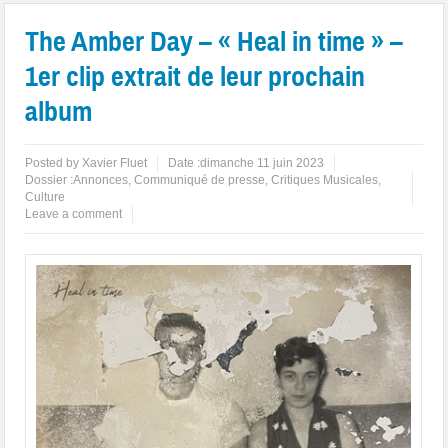
The Amber Day – « Heal in time » –
1er clip extrait de leur prochain
album
Posted by
Xavier Fluet
Date :
dimanche 11 juin 2023
Dossier :
Annonces
,
Communiqué de presse
,
Critiques Musicales
,
Culture
Leave a comment