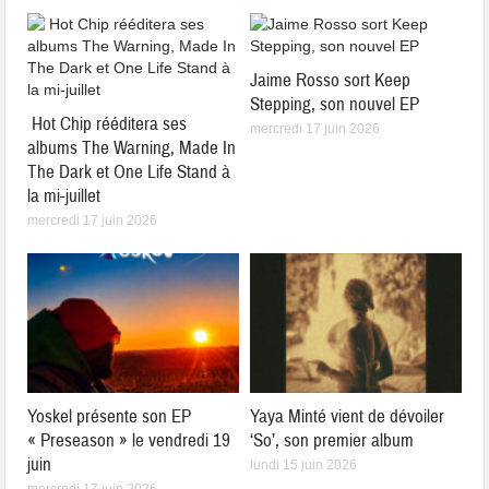
Jaime Rosso sort Keep
Stepping, son nouvel EP
Hot Chip rééditera ses
mercredi 17 juin 2026
albums The Warning, Made In
The Dark et One Life Stand à
la mi-juillet
mercredi 17 juin 2026
Yoskel présente son EP
Yaya Minté vient de dévoiler
« Preseason » le vendredi 19
‘So’, son premier album
juin
lundi 15 juin 2026
mercredi 17 juin 2026