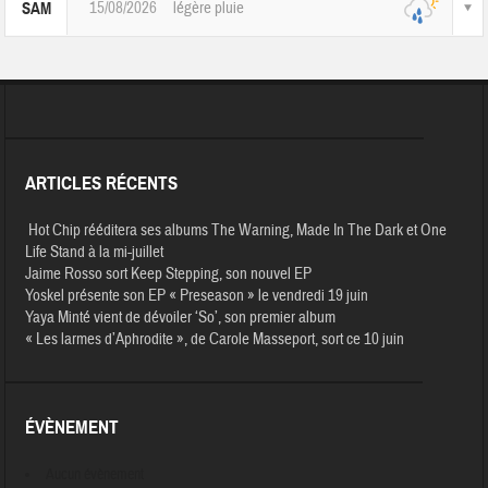
15/08/2026
légère pluie
SAM
ARTICLES RÉCENTS
Hot Chip rééditera ses albums The Warning, Made In The Dark et One
Life Stand à la mi-juillet
Jaime Rosso sort Keep Stepping, son nouvel EP
Yoskel présente son EP « Preseason » le vendredi 19 juin
Yaya Minté vient de dévoiler ‘So’, son premier album
« Les larmes d’Aphrodite », de Carole Masseport, sort ce 10 juin
ÉVÈNEMENT
Aucun évènement