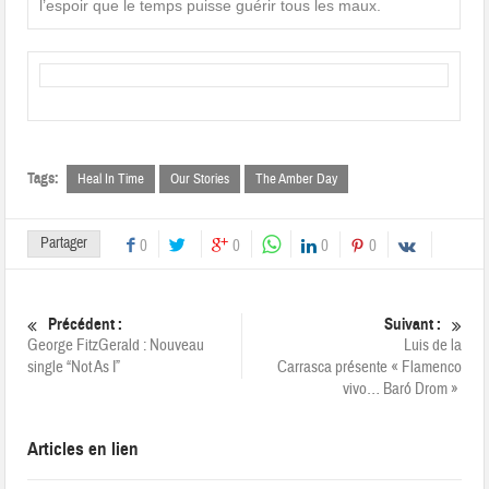
l’espoir que le temps puisse guérir tous les maux.
Tags:
Heal In Time
Our Stories
The Amber Day
Partager
0
0
0
0
Précédent :
Suivant :
George FitzGerald : Nouveau
Luis de la
single “Not As I”
Carrasca présente « Flamenco
vivo… Baró Drom »
Articles en lien