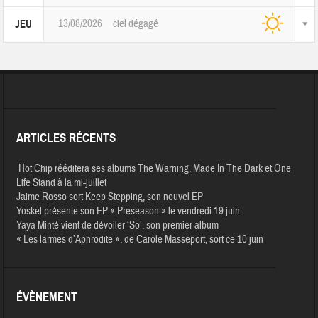
13/08/2026
ciel dégagé
JEU
ARTICLES RÉCENTS
Hot Chip rééditera ses albums The Warning, Made In The Dark et One
Life Stand à la mi-juillet
Jaime Rosso sort Keep Stepping, son nouvel EP
Yoskel présente son EP « Preseason » le vendredi 19 juin
Yaya Minté vient de dévoiler ‘So’, son premier album
« Les larmes d’Aphrodite », de Carole Masseport, sort ce 10 juin
ÉVÈNEMENT