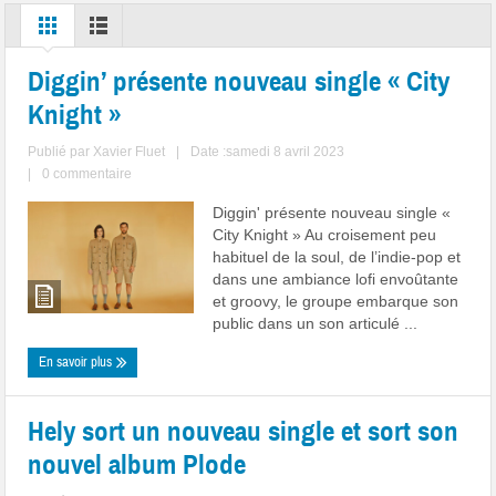
Diggin’ présente nouveau single « City
Knight »
Publié par
Xavier Fluet
|
Date :samedi 8 avril 2023
|
0 commentaire
Diggin' présente nouveau single «
City Knight » Au croisement peu
habituel de la soul, de l’indie-pop et
dans une ambiance lofi envoûtante
et groovy, le groupe embarque son
public dans un son articulé ...
En savoir plus
Hely sort un nouveau single et sort son
nouvel album Plode