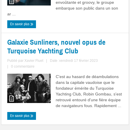
envoûtante et groovy, le groupe
embarque son public dans un son
ar ...
En savoir plus
Galaxie Sunliners, nouvel opus de
Turquoise Yachting Club
Publié par
Xavier Fluet
|
Date :vendredi 17 février 2023
|
0 commentaire
C'est au hasard de déambulations
dans la capitale vaudoise que le
fondateur émérite du Turquoise
Yachting Club, Robin Gombau, s'est
retrouvé entouré d'une fière équipe
de navigateurs fous. Rapidement ...
En savoir plus