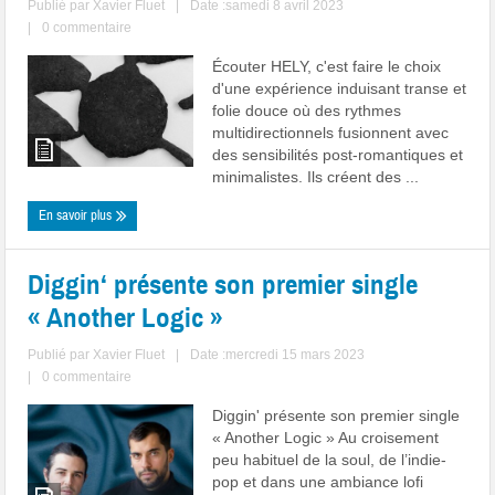
Publié par
Xavier Fluet
|
Date :samedi 8 avril 2023
|
0 commentaire
Écouter HELY, c'est faire le choix
d'une expérience induisant transe et
folie douce où des rythmes
multidirectionnels fusionnent avec
des sensibilités post-romantiques et
minimalistes. Ils créent des ...
En savoir plus
Diggin
‘ présente son premier single
«
Another Logic
»
Publié par
Xavier Fluet
|
Date :mercredi 15 mars 2023
|
0 commentaire
Diggin' présente son premier single
« Another Logic » Au croisement
peu habituel de la soul, de l’indie-
pop et dans une ambiance lofi