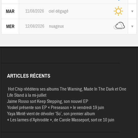
11/08/2026
ciel dégagé
MAR
12/08/2026
nuageux
MER
ARTICLES RÉCENTS
Hot Chip rééditera ses albums The Warning, Made In The Dark et One
Life Stand à la mi-juillet
Jaime Rosso sort Keep Stepping, son nouvel EP
Yoskel présente son EP « Preseason » le vendredi 19 juin
Yaya Minté vient de dévoiler ‘So’, son premier album
« Les larmes d’Aphrodite », de Carole Masseport, sort ce 10 juin