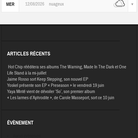
12/08/2026
nuageux
MER
ARTICLES RÉCENTS
Hot Chip rééditera ses albums The Warning, Made In The Dark et One
Life Stand à la mi-juillet
Jaime Rosso sort Keep Stepping, son nouvel EP
Yoskel présente son EP « Preseason » le vendredi 19 juin
Yaya Minté vient de dévoiler ‘So’, son premier album
« Les larmes d’Aphrodite », de Carole Masseport, sort ce 10 juin
ÉVÈNEMENT
Aucun évènement