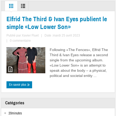
Elfrid The Third & Ivan Eyes publient le
simple «Low Lower Son»
Publié par
Xavier Fluet
|
Date :mardi 25 avril 2023
|
0 commentaire
Following «The Fences», Elfrid The
Third & Ivan Eyes release a second
single from the upcoming album.
«Low Lower Son» is an attempt to
speak about the body – a physical,
political and societal entity ...
En savoir plus
Catégories
20minutes