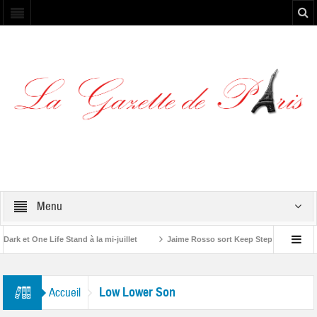
Menu
k et One Life Stand à la mi-juillet
Jaime Rosso sort Keep Stepping, son nou
 A Rolling Stone”
Low Lower Son
Accueil