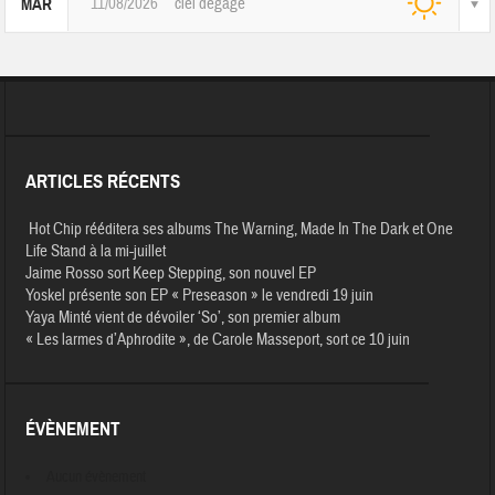
11/08/2026
ciel dégagé
MAR
ARTICLES RÉCENTS
Hot Chip rééditera ses albums The Warning, Made In The Dark et One
Life Stand à la mi-juillet
Jaime Rosso sort Keep Stepping, son nouvel EP
Yoskel présente son EP « Preseason » le vendredi 19 juin
Yaya Minté vient de dévoiler ‘So’, son premier album
« Les larmes d’Aphrodite », de Carole Masseport, sort ce 10 juin
ÉVÈNEMENT
Aucun évènement